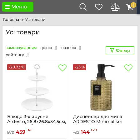
0
Меню
Головна
Усі товари
Усі товари
замовчуванням
ціною
назвою
Фільтр
рейтингу
-20.73 %
-25 %
Блюдо 3-х ярусне
Диспенсер для мила
Ardesto, 26.8х26.8х34.5см,
ARDESTO Minimalism
кераміка, білий
Empire, 350мл, содово-
грн
грн
вапняне скло, пластик,
459
144
579
192
Артикул:
AR0960
зелений