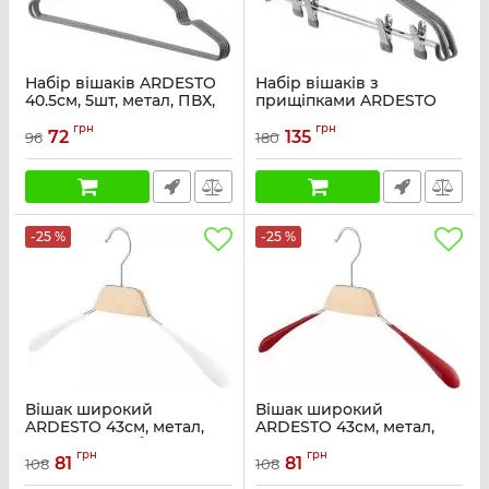
Набір вішаків ARDESTO
Набір вішаків з
40.5см, 5шт, метал, ПВХ,
прищіпками ARDESTO
сірий
42см, 2шт, метал, ПВХ,
грн
грн
сірий
72
135
96
180
Артикул:
ARHC2805G
Артикул:
ARHC2802GC
-25 %
-25 %
Вішак широкий
Вішак широкий
ARDESTO 43см, метал,
ARDESTO 43см, метал,
ПВХ, дерево, білий
ПВХ, червоний, дерево
грн
грн
81
81
108
108
Артикул:
ARHC2801WC
Артикул:
ARHC2801RC