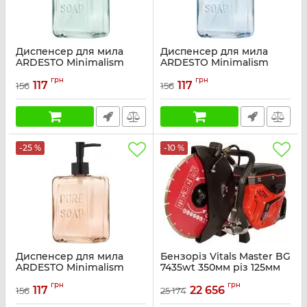
Диспенсер для мила
Диспенсер для мила
ARDESTO Minimalism
ARDESTO Minimalism
Dallas, 530мл, содово-
Dallas, 530мл, содово-
грн
грн
вапняне скло, пластик,
вапняне скло, пластик,
117
117
156
156
бірюзовий
синій
Артикул:
ARHB3154T
Артикул:
ARHB3154B
-25 %
-10 %
Диспенсер для мила
Бензоріз Vitals Master BG
ARDESTO Minimalism
7435wt 350мм різ 125мм
Dallas, 530мл, содово-
4.8л.с. подача води 11.7кг
грн
грн
вапняне скло, пластик,
117
22 656
156
25 174
Артикул:
242324
бурштиновий