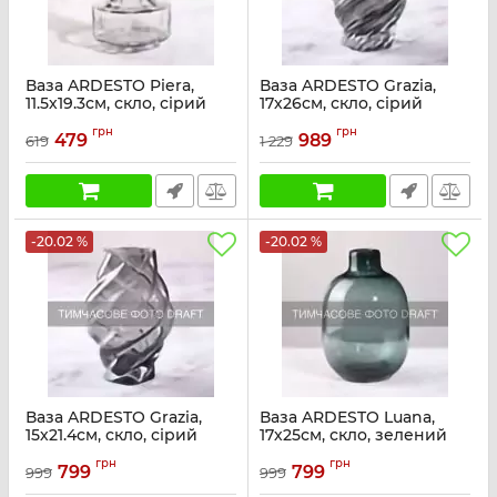
Ваза ARDESTO Piera,
Ваза ARDESTO Grazia,
11.5х19.3см, скло, сірий
17х26см, скло, сірий
Артикул:
AR3850
Артикул:
AR3843
грн
грн
479
989
619
1 229
-20.02 %
-20.02 %
Ваза ARDESTO Grazia,
Ваза ARDESTO Luana,
15х21.4см, скло, сірий
17х25см, скло, зелений
темний
Артикул:
AR3842
грн
грн
799
799
999
999
Артикул:
AR3840