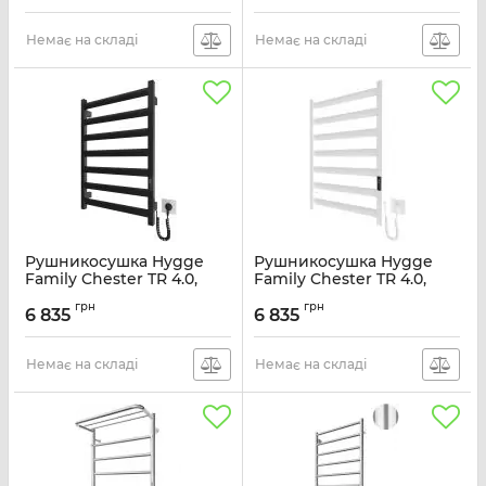
мат.
мат.
Артикул:
3.16.053347.BM
Артикул:
3.16.053346.WM
Немає на складі
Немає на складі
Рушникосушка Hygge
Рушникосушка Hygge
Family Chester TR 4.0,
Family Chester TR 4.0,
770x530х80хмм, таймер-
770x530х80хмм, таймер-
грн
грн
регулятор, сталь, чорний
регулятор, сталь, білий
6 835
6 835
мат.
мат.
Артикул:
3.16.053345.BM
Артикул:
3.16.053344.WM
Немає на складі
Немає на складі