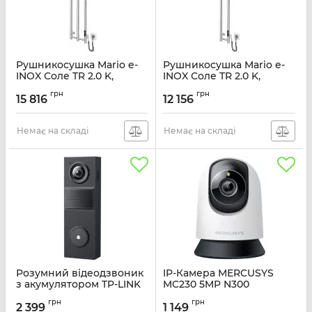
Рушникосушка Mario e-
Рушникосушка Mario e-
INOX Соле TR 2.0 K,
INOX Соле TR 2.0 K,
1170х250х100мм, таймер-
1170х140х100мм, таймер-
грн
грн
регулятор, нерж.сталь,
регулятор, нерж.сталь,
15 816
12 156
хром
хром
Артикул:
2.13.046354.P
Артикул:
2.13.046353.P
Немає на складі
Немає на складі
Розумний відеодзвоник
IP-Камера MERCUSYS
з акумулятором TP-LINK
MC230 5MP N300
Tapo D205
microSD motion
грн
грн
detection. AI
2 399
1 149
Артикул:
TAPO-D205