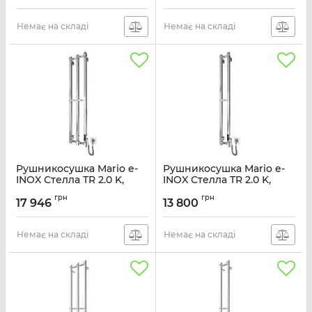
сатін
сатін
Артикул:
2.3.8300.10.S
Артикул:
2.2.1608.03.S
Немає на складі
Немає на складі
Рушникосушка Mario e-
Рушникосушка Mario e-
INOX Стелла TR 2.0 K,
INOX Стелла TR 2.0 K,
1170х250х80мм, таймер-
1170х140х80мм, таймер-
грн
грн
регулятор, нерж.сталь,
регулятор, нерж.сталь,
17 946
13 800
хром
хром
Артикул:
2.13.052730.P
Артикул:
2.13.052729.P
Немає на складі
Немає на складі