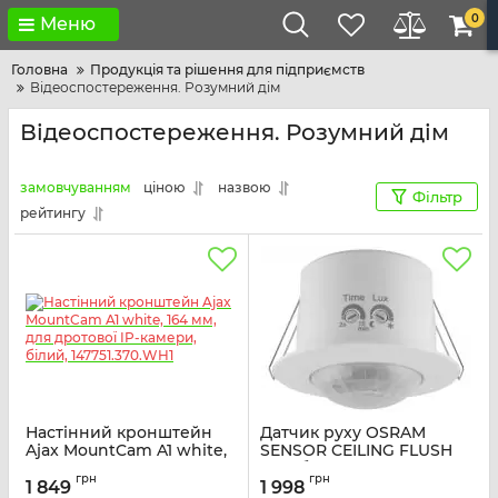
0
Меню
Головна
Продукція та рішення для підприємств
Відеоспостереження. Розумний дім
Відеоспостереження. Розумний дім
замовчуванням
ціною
назвою
Фільтр
рейтингу
Настінний кронштейн
Датчик руху OSRAM
Ajax MountCam A1 white,
SENSOR CEILING FLUSH
164 мм, для дротової IP-
IP20 білий
грн
грн
камери, білий,
1 849
1 998
Артикул:
4099854454745