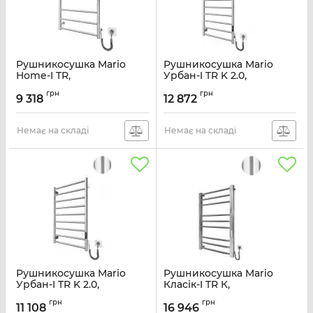
Рушникосушка Mario
Рушникосушка Mario
Home-І TR,
Урбан-I TR K 2.0,
770х530х240мм, таймер-
1110х500х85мм, таймер-
грн
грн
регулятор, нерж.сталь,
регулятор, нерж.сталь,
9 318
12 872
хром
сатін
Артикул:
2.3.8600.10.P
Артикул:
2.3.8301.10.S
Немає на складі
Немає на складі
Рушникосушка Mario
Рушникосушка Mario
Урбан-I TR K 2.0,
Класік-I TR К,
810х500х85мм, таймер-
800х500х80мм, таймер-
грн
грн
регулятор, нерж.сталь,
регулятор, нерж.сталь,
11 108
16 946