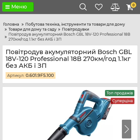
0
Меню
Головна
Побутова техніка, інструменти та товари для дому
Товари для дому та саду
Повітродувки
Повітродув акумуляторний Bosch GBL 18V-120 Professional 18В
270км/год 1.1кг без АКБ і ЗП
Повітродув акумуляторний Bosch GBL
18V-120 Professional 18В 270км/год 1.1кг
без АКБ і ЗП
0.601.9F5.100
Артикул:
Топ продажів
Суперціна