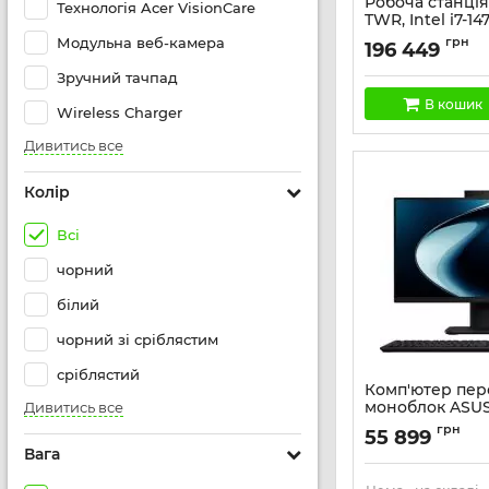
Робоча станція
Технологія Acer VisionCare
TWR, Intel i7-14
F1TB, NVD 2000-
Модульна веб-камера
грн
196 449
кл+м, Win11P
Артикул:
A40K7ET
Зручний тачпад
В кошик
Wireless Charger
Дивитись все
Колір
Всі
чорний
білий
чорний зі сріблястим
сріблястий
Комп'ютер пе
моноблок ASUS
Дивитись все
BPCD950 23.8" F
грн
55 899
210H, 16GB, F51
Вага
WiFi, кл+м, бе
Артикул:
90PT03X5