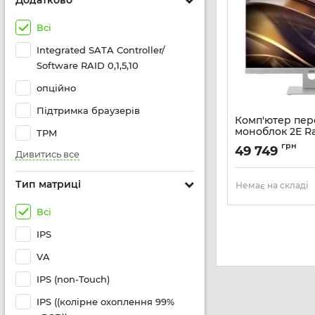
Додатково
Всі
Integrated SATA Controller/
Software RAID 0,1,5,10
опційно
Підтримка браузерів
Комп'ютер пе
моноблок 2E Ra
TPM
23.8" FHD IPS In
грн
49 749
16Gb, F1TB, UMA,
Дивитись все
150W, Win11P, б
Артикул:
2E-K18.80
Тип матриці
Немає на складі
Всі
IPS
VA
IPS (non-Touch)
IPS ((колірне охоплення 99%