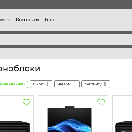
ам
Контакти
Блог
оноблоки
амовчуванням
ціною
назвою
рейтингу