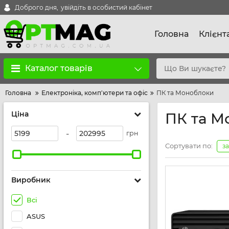
Доброго дня,
увійдіть в особистий кабінет
Головна
Клієнт
Каталог товарів
Головна
Електроніка, комп'ютери та офіс
ПК та Моноблоки
Ціна
ПК та М
-
грн
Сортувати по:
з
Виробник
Всі
ASUS