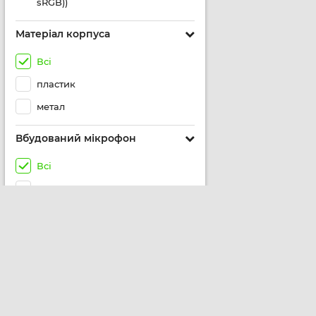
sRGB))
Матеріал корпуса
Всі
пластик
метал
Вбудований мікрофон
Всі
так
2 x Microphone Array
2 стерео мікрофони
Audio Built-in array microphone
Built-in speaker SonicMaster
Дивитись все