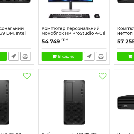
рсональний
Комп'ютер персональний
Комп'ю
G9 DM, Intel
моноблок HP ProStudio 4-G1i
неттоп 
F512GB, UMA,
23.8" FHD IPS AG, Intel U5-
i3-1315
грн
54 749
57 25
 Win11P
225T, 16GB, F512GB, UMA,
WiFi, к
WiFi, кл+м, 3р, DOS, чорний
Артикул:
Артикул:
BY7E5ET
В кошик