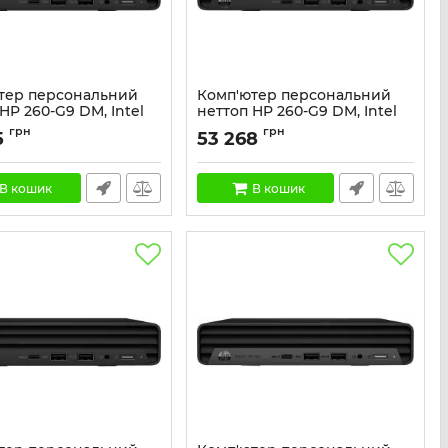
тер персональний
Комп'ютер персональний
HP 260-G9 DM, Intel
неттоп HP 260-G9 DM, Intel
U, 16GB, F512GB, UMA,
i5-1334U, 16GB, F512GB, UMA,
грн
грн
5
53 268
л+м, 3р, Win11P
WiFi, кл+м, 3р, DOS
A55C2ET
Артикул:
9M9J1AT
В кошик
В кошик