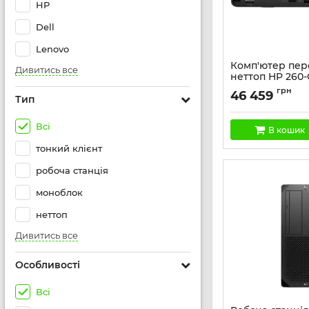
HP
Dell
Lenovo
Комп'ютер пе
Дивитись все
неттоп HP 260-
i3-1315U, 8GB, 
грн
46 459
WiFi, кл+м, 3р,
Тип
Артикул:
936J2EA
Всі
В кошик
тонкий клієнт
робоча станція
моноблок
неттоп
Дивитись все
Особливості
Всі