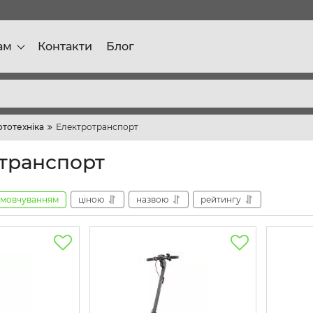
ам
Контакти
Блог
ототехніка
Електротранспорт
транспорт
амовчуванням
ціною
назвою
рейтингу