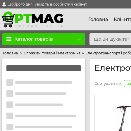
Доброго дня,
увійдіть в особистий кабінет
Головна
Клієнт
Каталог товарів
Головна
Споживчі товари і електроніка
Електротранспорт і роб
Електро
Сортувати по:
з