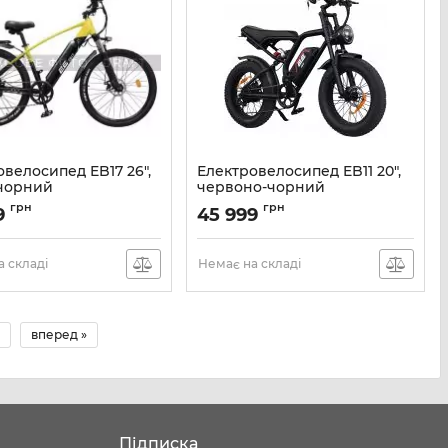
велосипед EB17 26",
Електровелосипед EB11 20",
чорний
червоно-чорний
EB17
Артикул:
EB11
грн
грн
9
45 999
 складі
Немає на складі
вперед »
Підписка