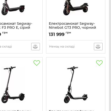
осамокат Segway-
Електросамокат Segway-
 F3 PRO E, сірий
Ninebot GT3 PRO, чорний
AA.05.17.02.0003
Артикул:
AA.06.02.02.0004
грн
грн
9
131 999
 складі
Немає на складі