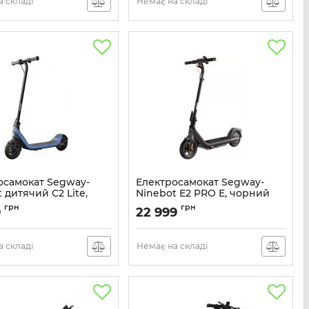
 складі
Немає на складі
осамокат Segway-
Електросамокат Segway-
 дитячий C2 Lite,
Ninebot E2 PRO E, чорний
Артикул:
AA.05.14.05.0005
грн
грн
9
22 999
AA.10.05.01.0003
 складі
Немає на складі