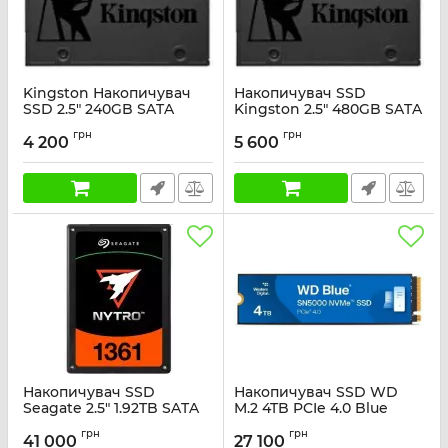
Kingston Накопичувач
Накопичувач SSD
SSD 2.5" 240GB SATA
Kingston 2.5" 480GB SATA
A400
A400
грн
грн
4 200
5 600
Артикул:
SA400S37/240G
Артикул:
SA400S37/480G
Накопичувач SSD
Накопичувач SSD WD
Seagate 2.5" 1.92TB SATA
M.2 4TB PCIe 4.0 Blue
Nytro 1361
SN5000
грн
грн
41 000
27 100
Артикул:
XA1920LE10006
Артикул:
WDS400T4B0E