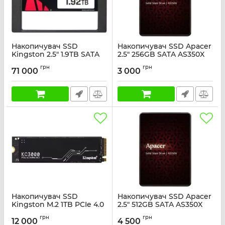
Накопичувач SSD
Накопичувач SSD Apacer
Kingston 2.5" 1.9TB SATA
2.5" 256GB SATA AS350X
DC600M
Артикул:
AP256GAS350XR-1
грн
грн
71 000
3 000
Артикул:
SEDC600M/1920G
Накопичувач SSD
Накопичувач SSD Apacer
Kingston M.2 1TB PCIe 4.0
2.5" 512GB SATA AS350X
KC3000
Артикул:
AP512GAS350XR-1
грн
грн
12 000
4 500
Артикул:
SKC3000S/1024G