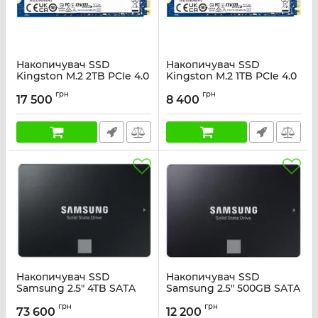
Накопичувач SSD
Накопичувач SSD
Kingston M.2 2TB PCIe 4.0
Kingston M.2 1TB PCIe 4.0
NV3
NV3
грн
грн
17 500
8 400
Артикул:
SNV3S/2000G
Артикул:
SNV3S/1000G
Накопичувач SSD
Накопичувач SSD
Samsung 2.5" 4TB SATA
Samsung 2.5" 500GB SATA
870EVO
870EVO
грн
грн
73 600
12 200
Артикул:
MZ-77E4T0B/EU
Артикул:
MZ-77E500B/EU