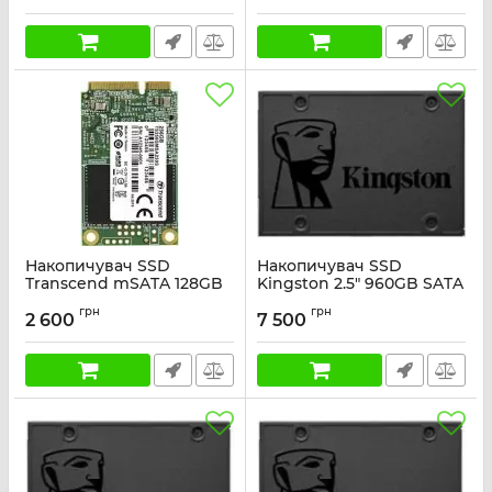
Накопичувач SSD
Накопичувач SSD
Transcend mSATA 128GB
Kingston 2.5" 960GB SATA
SATA 230S
A400
грн
грн
2 600
7 500
Артикул:
TS128GMSA230S
Артикул:
SA400S37/960G