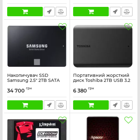
Накопичувач SSD
Портативний жорсткий
Samsung 2.5" 2TB SATA
диск Toshiba 2TB USB 3.2
870EVO
Gen 1 Canvio Basics 2022
грн
грн
Black
34 700
6 380
Артикул:
MZ-77E2T0B/EU
Артикул:
HDTB520EK3AA