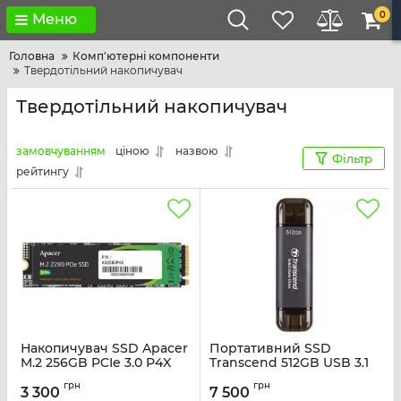
0
Меню
Головна
Комп'ютерні компоненти
Твердотільний накопичувач
Твердотільний накопичувач
замовчуванням
ціною
назвою
Фільтр
рейтингу
Накопичувач SSD Apacer
Портативний SSD
M.2 256GB PCIe 3.0 P4X
Transcend 512GB USB 3.1
Gen 2 Type-A + Type-C
Артикул:
AP256GAS2280P4X-1
грн
грн
ESD310 Чорний
3 300
7 500