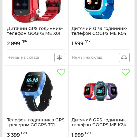
Дитячий GPS годинник-
Дитячий GPS годинник-
телефон GOGPS ME X01
телефон GOGPS ME К04
Червоний
синій
грн
грн
2 899
1 599
Артикул:
X01RD
Артикул:
K04BL
Немає на складі
Немає на складі
Телефон-годинник з GPS
Дитячий GPS годинник-
трекером GOGPS T01
телефон GOGPS ME K24
Термометр сині
Червоний
грн
грн
3 399
1 999
Артикул:
T01BL
Артикул:
K24RD