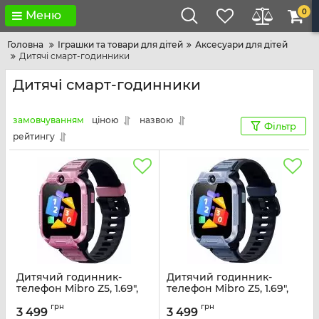
0
Меню
Головна
Іграшки та товари для дітей
Аксесуари для дітей
Дитячі смарт-годинники
Дитячі смарт-годинники
замовчуванням
ціною
назвою
Фільтр
рейтингу
Дитячий годинник-
Дитячий годинник-
телефон Mibro Z5, 1.69",
телефон Mibro Z5, 1.69",
240x280, GPS, 2MP dual,
240x280, GPS, 2MP dual,
грн
грн
900мА·год, 2АТM,
900мА·год, 2АТM, синій
3 499
3 499