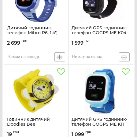
Дитячий годинник-
Дитячий GPS годинник-
телефон Mibro P6, 1.4",
телефон GOGPS ME К04
240x280, GPS, 2MP,
чорний
грн
грн
900мА·год, 2АТM, синій
2 699
1 599
Артикул:
K04BK
Артикул:
XPSWP004B
Немає на складі
Немає на складі
Годинник дитячий
Дитячий GPS годинник-
Doodles Bee
телефон GOGPS ME K11
Синій
Артикул:
DDBEEWT
грн
грн
19
1 099
Артикул:
K11BL