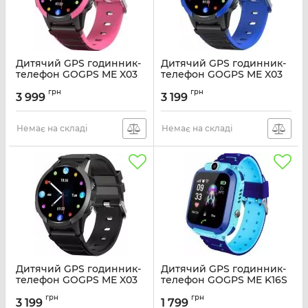
Дитячий GPS годинник-
Дитячий GPS годинник-
телефон GOGPS ME X03
телефон GOGPS ME X03
Рожевий
Синій
грн
грн
3 999
3 199
Артикул:
X03PK
Артикул:
X03BL
Немає на складі
Немає на складі
Дитячий GPS годинник-
Дитячий GPS годинник-
телефон GOGPS ME X03
телефон GOGPS ME K16S
Чорний
Синій
грн
грн
3 199
1 799
Артикул:
X03BK
Артикул:
K16SBL