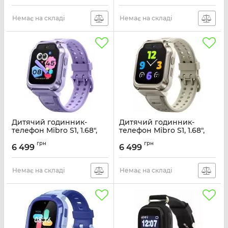
рожевий
Артикул:
XPSWZ002B
Артикул:
XPSWZ002P
Немає на складі
Немає на складі
Дитячий годинник-
Дитячий годинник-
телефон Mibro S1, 1.68",
телефон Mibro S1, 1.68",
360x390, GPS, 8MP+5MP,
360x390, GPS, 8MP+5MP,
грн
грн
900мА·год, 2АТM,
900мА·год, 2АТM,
6 499
6 499
лавандовий
пісочно-золотий
Артикул:
XPSWY007P
Артикул:
XPSWY007D
Немає на складі
Немає на складі