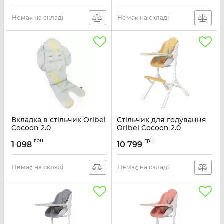
Немає на складі
Немає на складі
Вкладка в стільчик Oribel
Стільчик для годування
Cocoon 2.0
Oribel Cocoon 2.0
Жовтий
Артикул:
OR217-90006
грн
грн
1 098
10 799
Артикул:
OR221-90006
Немає на складі
Немає на складі