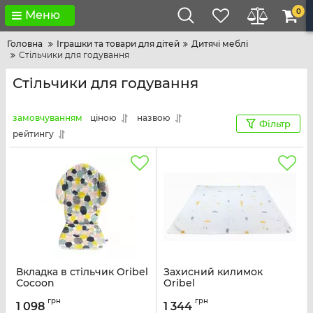
0
Меню
Головна
Іграшки та товари для дітей
Дитячі меблі
Стільчики для годування
Стільчики для годування
замовчуванням
ціною
назвою
Фільтр
рейтингу
Вкладка в стільчик Oribel
Захисний килимок
Сocoon
Oribel
Артикул:
OR210-90000
Артикул:
OR219-90006
грн
грн
1 098
1 344