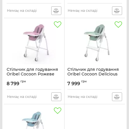
Немає на складі
Немає на складі
Стільчик для годування
Стільчик для годування
Oribel Cocoon Рожеве
Oribel Cocoon Delicious
Бізе OR206-90013
Фісташковий Макарун
грн
грн
OR204-90013
8 799
7 999
Артикул:
OR206-90013
Артикул:
OR204-90013
Немає на складі
Немає на складі