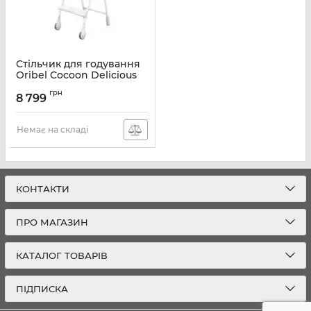
Стільчик для годування
Oribel Cocoon Delicious
Блакитна малина OR205-
грн
90013
8 799
Артикул:
OR205-90013
Немає на складі
КОНТАКТИ
ПРО МАГАЗИН
КАТАЛОГ ТОВАРІВ
ПІДПИСКА