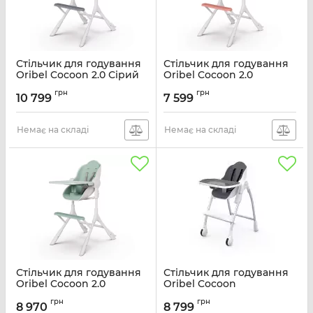
Стільчик для годування
Стільчик для годування
Oribel Cocoon 2.0 Сірий
Oribel Cocoon 2.0
Рожевий
Артикул:
OR213-90006
грн
грн
10 799
7 599
Артикул:
OR212-90006
Немає на складі
Немає на складі
Стільчик для годування
Стільчик для годування
Oribel Cocoon 2.0
Oribel Cocoon
Зелений
Графітовий OR203-90013
грн
грн
8 970
8 799
Артикул:
OR211-90006
Артикул:
OR203-90013