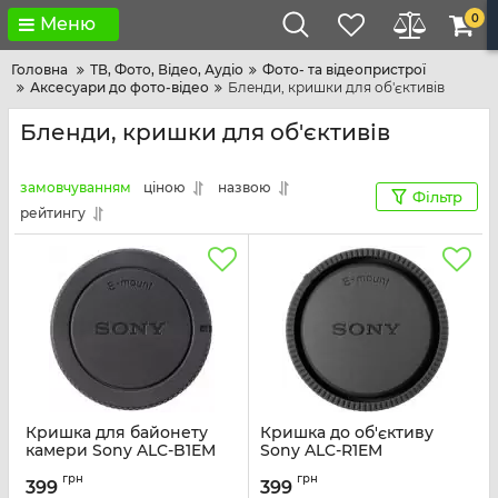
0
Меню
Головна
ТВ, Фото, Відео, Аудіо
Фото- та відеопристрої
Аксесуари до фото-відео
Бленди, кришки для об'єктивів
Бленди, кришки для об'єктивів
замовчуванням
ціною
назвою
Фільтр
рейтингу
Кришка для байонету
Кришка до об'єктиву
камери Sony ALC-B1EM
Sony ALC-R1EM
Артикул:
ALCB1EM.SYH
Артикул:
ALCR1EM.SYH
грн
грн
399
399