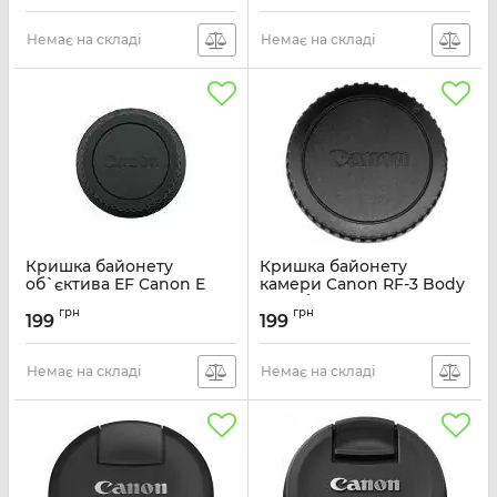
Немає на складі
Немає на складі
Кришка байонету
Кришка байонету
об`єктива EF Canon E
камери Canon RF-3 Body
Cap (байонет EF)
Артикул:
2723A001
грн
грн
199
199
Артикул:
2428A001
Немає на складі
Немає на складі