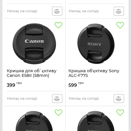
Немає на складі
Немає на складі
Кришка для об`єктиву
Кришка об'єктиву Sony
Canon E58II (58mm)
ALC-F77S
Артикул:
5673B001
Артикул:
ALCF77S.SYH
грн
грн
399
599
Немає на складі
Немає на складі