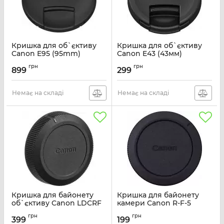
Кришка для об`єктиву
Кришка для об`єктиву
Canon E95 (95mm)
Canon E43 (43мм)
Артикул:
2968C001
Артикул:
6317B001
грн
грн
899
299
Немає на складі
Немає на складі
Кришка для байонету
Кришка для байонету
об`єктиву Canon LDCRF
камери Canon R-F-5
Camera Cover
Артикул:
2962C001
грн
грн
399
199
Артикул:
3201C001