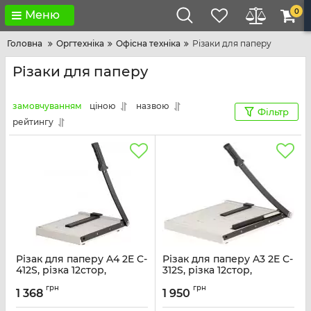
0
Меню
Головна
Оргтехніка
Офісна техніка
Різаки для паперу
Різаки для паперу
замовчуванням
ціною
назвою
Фільтр
рейтингу
Різак для паперу A4 2E C-
Різак для паперу A3 2E C-
412S, різка 12стор,
312S, різка 12стор,
сталева поверхня,
сталева поверхня,
грн
грн
розмір 300х250mm
розмір 460х380мм
1 368
1 950
Артикул:
2E-C-412S
Артикул:
2E-C-312S