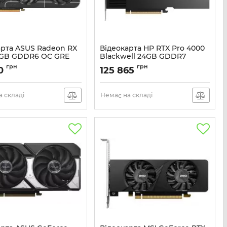
арта ASUS Radeon RX
Відеокарта HP RTX Pro 4000
6GB GDDR6 OC GRE
Blackwell 24GB GDDR7
RX9070GRE-O12G
Артикул:
B11F3AA
грн
грн
0
125 865
90YV0PP0-M0NA00
 складі
Немає на складі