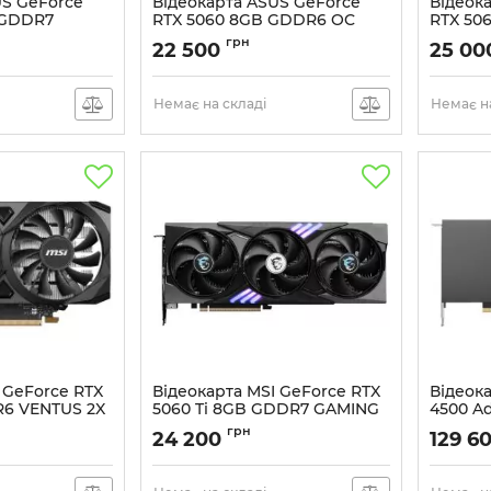
US GeForce
Відеокарта ASUS GeForce
Відеок
 GDDR7
RTX 5060 8GB GDDR6 OC
RTX 50
-16G
EVO DUAL-RTX5060-O8G-EVO
DUAL-R
грн
22 500
25 00
-M0NA00
Артикул:
90YV0NS0-M0NB00
Артикул:
Немає на складі
Немає на
 GeForce RTX
Відеокарта MSI GeForce RTX
Відеок
6 VENTUS 2X
5060 Ti 8GB GDDR7 GAMING
4500 A
TRIO OC
Артикул:
грн
24 200
129 6
56
Артикул:
912-V536-004