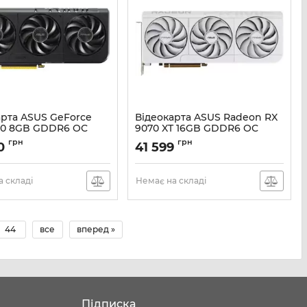
арта ASUS GeForce
Вiдеокарта ASUS Radeon RX
50 8GB GDDR6 OC
9070 XT 16GB GDDR6 OC
RTX5050-O8G
PRIME-RX9070XT-O16G-WHITE
грн
грн
0
41 599
білий
90YV0N70-M0NA00
Артикул:
90YV0L75-M0NA00
 складі
Немає на складі
44
все
вперед »
Підписка