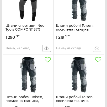
Штани спортивні Neo
Штани робочі Tolsen,
Tools COMFORT 57%
посилена тканина,
бавовна 39% поліестер
щільність 260 г/м2,
грн
грн
4% еластан, М, чорний
посилений шов, XXL(56),
1 290
1 219
чорно-сірий
Артикул:
81-282-M
Артикул:
45220
Немає на складі
Немає на складі
Штани робочі Tolsen,
Штани робочі Tolsen,
посилена тканина,
посилена тканина,
щільність 260 г/м2,
щільність 260 г/м2,
грн
грн