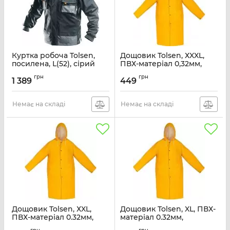
Куртка робоча Tolsen,
Дощовик Tolsen, ХXXL,
посилена, L(52), сірий
ПВХ-матеріал 0,32мм,
водонепроникний,
Артикул:
45212
грн
грн
жовтий
1 389
449
Артикул:
45100
Немає на складі
Немає на складі
Дощовик Tolsen, ХXL,
Дощовик Tolsen, XL, ПВХ-
ПВХ-матеріал 0.32мм,
матеріал 0.32мм,
водонепроникний,
водонепроникний,