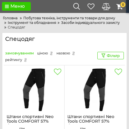
0
Меню
Головна
Побутова техніка, інструменти та товари для дому
Інструмент та обладнання
Засоби індивідуального захисту
Спецодяг
Спецодяг
замовчуванням
ціною
назвою
Фільтр
рейтингу
Штани спортивні Neo
Штани спортивні Neo
Tools COMFORT 57%
Tools COMFORT 57%
бавовна 39% поліестер
бавовна 39% поліестер
грн
грн