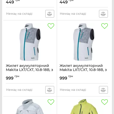
грн
грн
жовтий
жовтий
449
449
Артикул:
45099
Артикул:
45098
Немає на складі
Немає на складі
Жилет акумуляторний
Жилет акумуляторний
Makita LXT/CXT, 10.8-18В, з
Makita LXT/CXT, 10.8-18В, з
вентиляцією, поліестер,
вентиляцією, поліестер,
грн
грн
розміт М, білий, 0.38кг
розміт L, білий, 0.38кг
999
999
Артикул:
DFV210ZM
Артикул:
DFV210ZL
Немає на складі
Немає на складі