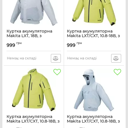
Куртка акумуляторна
Куртка акумуляторна
Makita LXT, 18В, з
Makita LXT/CXT, 10.8-18В, з
вентиляцією, поліестер,
вентиляцією, поліестер,
грн
грн
розміт L, білий, 0.44кг
розміт M, зелений, 0.43кг
999
999
Артикул:
DFJ405ZL
Артикул:
DFJ212ZM
Немає на складі
Немає на складі
Куртка акумуляторна
Куртка акумуляторна
Makita LXT/CXT, 10.8-18В, з
Makita LXT/CXT, 10.8-18В, з
вентиляцією, поліестер,
вентиляцією, поліестер,