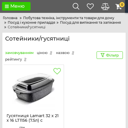
0
Меню
Головна
Побутова техніка, інструменти та товари для дому
Посуд і кухонне приладдя
Посуд для випікання та запікання
Сотейники/гусятниці
Сотейники/гусятниці
замовчуванням
ціною
назвою
Фільтр
рейтингу
Гусятниця Lamart 32 x 21
x 16 LT1156 (7.5л) с
антипригарным
грн