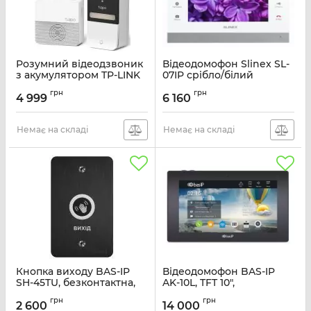
Розумний відеодзвоник
Відеодомофон Slinex SL-
з акумулятором TP-LINK
07IP срібло/білий
Tapo D230S1
Артикул:
SL-07IP_S/W
грн
грн
4 999
6 160
Артикул:
TAPO-D230S1
Немає на складі
Немає на складі
Кнопка виходу BAS-IP
Відеодомофон BAS-IP
SH-45TU, безконтактна,
AK-10L, TFT 10",
чорний
переадресація, чорний
грн
грн
2 600
14 000
Артикул:
SH-45TU_B
Артикул:
AK-10L_B