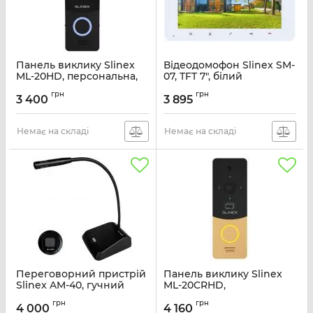
Панель виклику Slinex
Відеодомофон Slinex SM-
ML-20HD, персональна,
07, TFT 7", білий
2MP, 115 градусів, чорний
Артикул:
SM-07_W
грн
грн
3 400
3 895
Артикул:
ML-20HD_B
Немає на складі
Немає на складі
Переговорний пристрій
Панель виклику Slinex
Slinex AM-40, гучний
ML-20CRHD,
зв'язок, чорний
персональна, 2MP, 115
грн
грн
градусів, безконтактна
4 000
4 160
Артикул:
AM-40