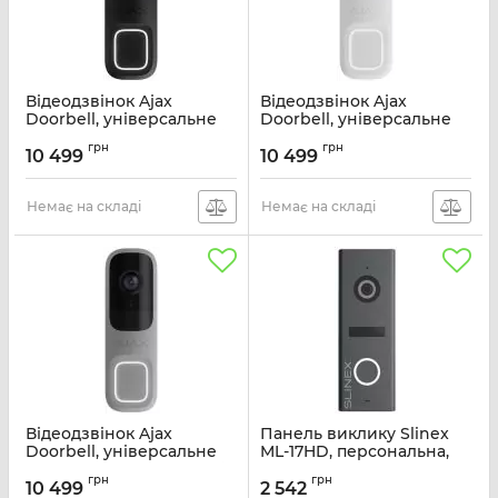
Відеодзвінок Ajax
Відеодзвінок Ajax
Doorbell, універсальне
Doorbell, універсальне
встановлення, 4 мп, 155°
встановлення, 4 мп, 155°
грн
грн
вертикальний 90°
вертикальний 90°
10 499
10 499
горизонтальний, іч 6м,
горизонтальний, іч 6м,
дальнісь виявлення руху
дальнісь виявлення руху
4м, штучний інтелект, wi-
Немає на складі
4м, штучний інтелект, wi-
Немає на складі
fi, чорний
fi, білий
Артикул:
000053535
Артикул:
000053539
Відеодзвінок Ajax
Панель виклику Slinex
Doorbell, універсальне
ML-17HD, персональна,
встановлення, 4 мп, 155°
2MP, 130 градусів,
грн
грн
вертикальний 90°
графітовий
10 499
2 542