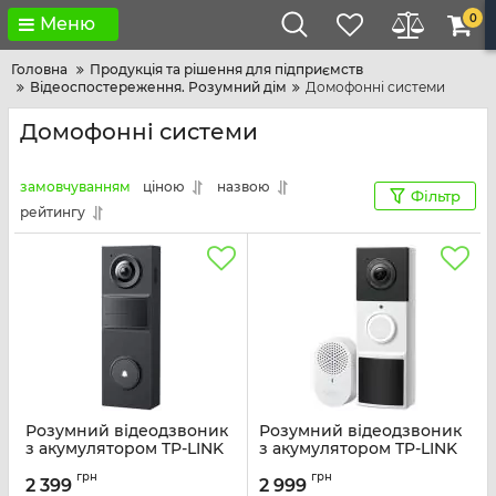
0
Меню
Головна
Продукція та рішення для підприємств
Відеоспостереження. Розумний дім
Домофонні системи
Домофонні системи
замовчуванням
ціною
назвою
Фільтр
рейтингу
Розумний відеодзвоник
Розумний відеодзвоник
з акумулятором TP-LINK
з акумулятором TP-LINK
Tapo D205
Tapo D210
грн
грн
2 399
2 999
Артикул:
TAPO-D205
Артикул:
TAPO-D210