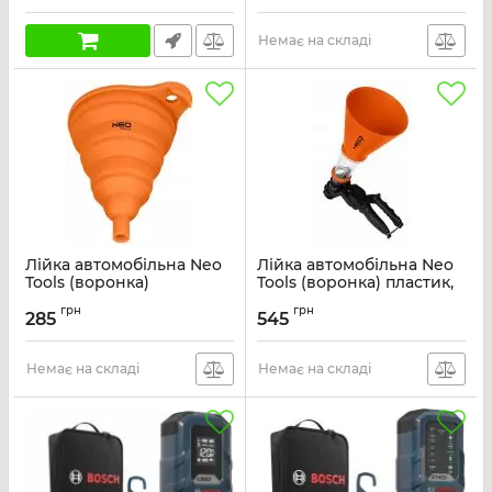
Артикул:
65230
Немає на складі
Лійка автомобільна Neo
Лійка автомобільна Neo
Tools (воронка)
Tools (воронка) пластик,
145х105мм силікон,
250х125мм з монтажним
грн
грн
складна 0.85кг
кронштейном 0.36кг
285
545
Артикул:
10-809
Артикул:
10-808
Немає на складі
Немає на складі