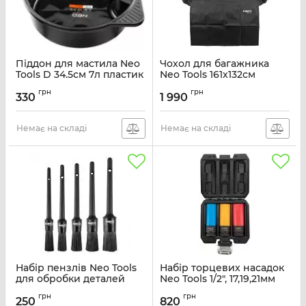
Піддон для мастила Neo
Чохол для багажника
Tools D 34.5см 7л пластик
Neo Tools 161x132см
0.36кг
Артикул:
11-474
грн
грн
330
1 990
Артикул:
11-550
Немає на складі
Немає на складі
Набір пензлів Neo Tools
Набір торцевих насадок
для обробки деталей
Neo Tools 1/2", 17,19,21мм
5шт
3шт
грн
грн
250
820
Артикул:
11-462
Артикул:
12-350