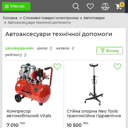
0
Меню
Головна
Споживчі товари і електроніка
Автотовари
Автоаксесуари технічної допомоги
Автоаксесуари технічної допомоги
замовчуванням
ціною
назвою
Фільтр
рейтингу
Компресор
Стійка опорна Neo Tools
автомобільний Vitals
трансмісійна гідравлічна
Vitals Master SKB24.t572-
500кг 1075-1900мм 22кг
грн
грн
8a 230В 0.95кВт 8бар
7 010
10 500
Артикул:
11-712