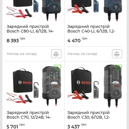
Зарядний пристрій
Зарядний пристрій
Bosch C80-LI, 6/12В, 14-
Bosch C40-LI, 6/12В, 1.2-
400А·год, 15А, IP65 (0 189
120А·год, 5А, IP65 (0 189
грн
грн
921 080)
921 040)
8 393
4 470
Артикул:
0189921080
Артикул:
0189921040
Немає на складі
Немає на складі
Зарядний пристрій
Зарядний пристрій
Bosch C70, 12/24В, 14-
Bosch C30, 6/12В, 1.2-
300А·год, макс 10А, IP65
120А·год, 3.8А, IP65 (0 189
грн
грн
(0 189 911 070)
911 030)
5 701
3 437