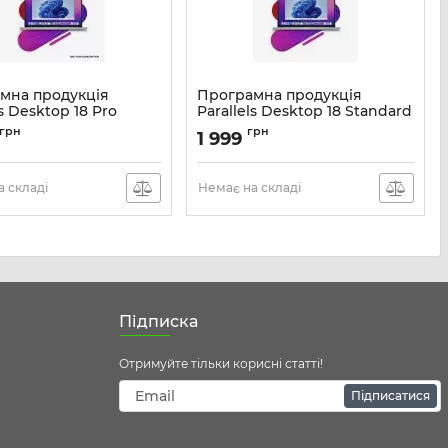
мна продукція
Програмна продукція
ls Desktop 18 Pro
Parallels Desktop 18 Standard
ption 1yr ESD
ESD (електронний ключ)
грн
грн
1 999
ронний ключ)
Артикул:
ESDPD18EU
ESDPDPRO1YSUBEU
 складі
Немає на складі
Підписка
Отримуйте тільки корисні статті!
Підписатися