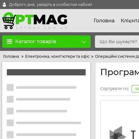
Доброго дня,
увійдіть в особистий кабінет
Головна
Клієнт
Каталог товарів
Головна
Електроніка, комп'ютери та офіс
Операційні системи д
Програм
Сортувати по:
з