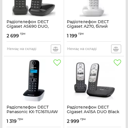
Радіотелефон DECT
Радіотелефон DECT
Gigaset AS690 DUO,
Gigaset A270, білий
чорний
Артикул:
S30852H2812S302
грн
грн
2 699
1 199
Артикул:
L36852H2816S301
Немає на складі
Немає на складі
Радіотелефон DECT
Радіотелефон DECT
Panasonic KX-TG1611UAW
Gigaset A415A DUO Black
Black White
Артикул:
L36852H2525S301
грн
грн
1 319
2 999
Артикул:
KX-TG1611UAW