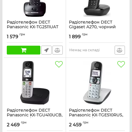
Радіотелефон DECT
Радіотелефон DECT
Panasonic KX-TG2511UAT
Gigaset A270, чорний
Titan
Артикул:
S30852H2812R601
грн
грн
1 579
1 899
Артикул:
KX-TG2511UAT
Немає на складі
Радіотелефон DECT
Радіотелефон DECT
Panasonic KX-TGU410UCB,
Panasonic KX-TGE510RUS,
чорно-сріблястий
чорно-сріблястий
грн
грн
2 469
2 459
Артикул:
KX-TGU410UCB
Артикул:
KX-TGE510RUS