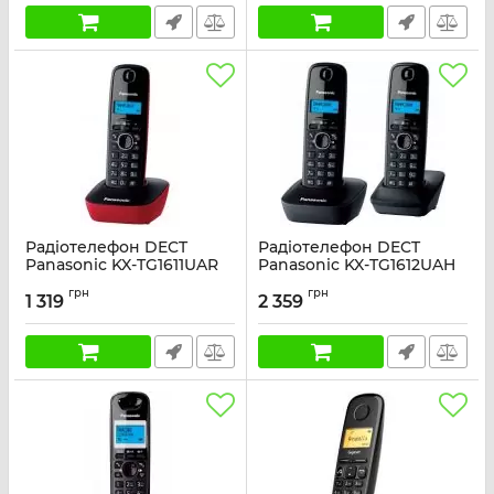
Радіотелефон DECT
Радіотелефон DECT
Panasonic KX-TG1611UAR
Panasonic KX-TG1612UAH
Black Red
Black Grey
грн
грн
1 319
2 359
Артикул:
KX-TG1611UAR
Артикул:
KX-TG1612UAH