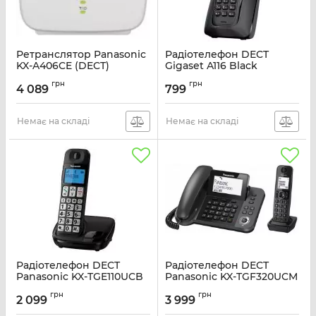
Ретранслятор Panasonic
Радіотелефон DECT
KX-A406CE (DECT)
Gigaset A116 Black
Артикул:
KX-A406CE
Артикул:
S30852H2801S301
грн
грн
4 089
799
Немає на складі
Немає на складі
Радіотелефон DECT
Радіотелефон DECT
Panasonic KX-TGE110UCB
Panasonic KX-TGF320UCM
Black
Black
грн
грн
2 099
3 999
Артикул:
KX-TGE110UCB
Артикул:
KX-TGF320UCM