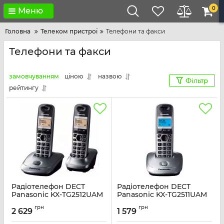
0
Меню
Головна
Телеком пристрої
Телефони та факси
Телефони та факси
замовчуванням
ціною
назвою
Фільтр
рейтингу
Радіотелефон DECT
Радіотелефон DECT
Panasonic KX-TG2512UAM
Panasonic KX-TG2511UAM
Metallic
Metallic
грн
грн
2 629
1 579
Артикул:
KX-TG2512UAM
Артикул:
KX-TG2511UAM