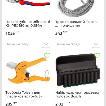
Плоскогубці комбіновані
Трос спіральний Tolsen,
KNIPEX 180мм 0.254кг
для очищення
каналізаційних труб,
Артикул:
03-02-180
грн
грн
5мx9мм
1 035
343
Артикул:
50101T
Немає на складі
Немає на складі
Труборіз Tolsen для
Набір ударних торцевих
пластикових труб, 3-
головок Bosch
42мм, 200мм
Professional Deep 1/2"
грн
грн
9шт
285
2 021
Артикул:
33100