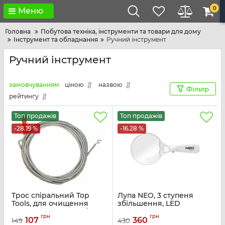
0
Меню
Головна
Побутова техніка, інструменти та товари для дому
Інструмент та обладнання
Ручний інструмент
Ручний інструмент
замовчуванням
ціною
назвою
Фільтр
рейтингу
Топ продажів
Топ продажів
-28.19 %
-16.28 %
Трос спіральний Top
Лупа NEO, 3 ступеня
Tools, для очищення
збільшення, LED
каналізаційних труб, 1.5м
підсвічування
грн
грн
x 5мм
107
360
149
430
Артикул:
06-129