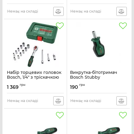
Артикул:
2.608.003.039
Немає на складі
Немає на складі
Набір торцевих головок
Викрутка-бітотримач
Bosch, 1/4" з тріскачкою
Bosch Stubby
15шт 0.574кг
Артикул:
1.600.A03.EC2
грн
грн
1 369
190
Артикул:
1.600.A03.EG1
Немає на складі
Немає на складі