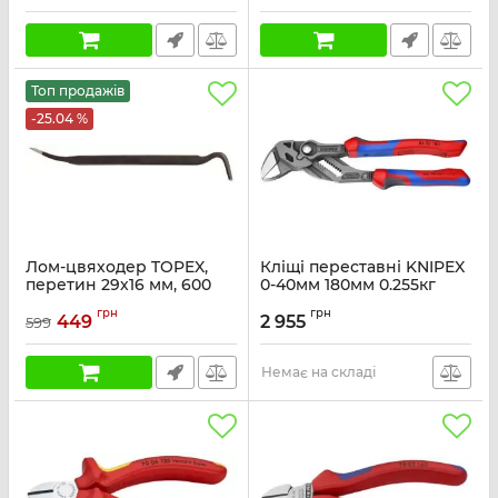
Артикул:
34D301
Топ продажів
-25.04 %
Лом-цвяходер TOPEX,
Кліщі переставні KNIPEX
перетин 29х16 мм, 600
0-40мм 180мм 0.255кг
мм
Артикул:
86-02-180
грн
грн
449
2 955
599
Артикул:
04A160
Немає на складі