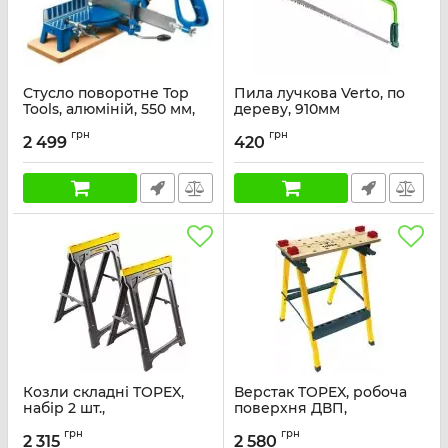
Стусло поворотне Top
Пила лучкова Verto, по
Tools, алюміній, 550 мм,
дереву, 910мм
кут різання 45-135°
Артикул:
15G156
грн
грн
2 499
420
Артикул:
10A035
Козли складні TOPEX,
Верстак TOPEX, робоча
набір 2 шт.,
поверхня ДВП,
вантажопідйомність 227
навантаження до 100 кг,
грн
грн
кг, висота 78 см, з міцної
60x24x80 см
2 315
2 580