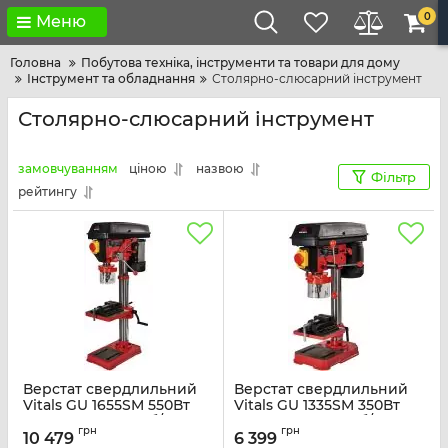
0
Меню
Головна
Побутова техніка, інструменти та товари для дому
Інструмент та обладнання
Столярно-слюсарний інструмент
Столярно-слюсарний інструмент
замовчуванням
ціною
назвою
Фільтр
рейтингу
Верстат свердлильний
Верстат свердлильний
Vitals GU 1655SM 550Вт
Vitals GU 1335SM 350Вт
D16мм 620-2620об/хв
D13мм 620-2620об/хв
грн
грн
26.6кг
15.3кг
10 479
6 399