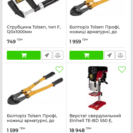
Струбцина Tolsen, тип F,
Болторіз Tolsen Профі,
120x1000мм
ножиці арматурні, до
12мм, тримач
Артикул:
10156
грн
грн
прогумований, 900мм,
749
1 959
CrV
Артикул:
10064
Болторіз Tolsen Профі,
Верстат свердлильний
ножиці арматурні, до
Einhell TE-BD 550 E,
10мм, тримач
550Вт, 450-2500 об·хв,
грн
грн
прогумований, 750мм,
21.2кг
1 599
18 948