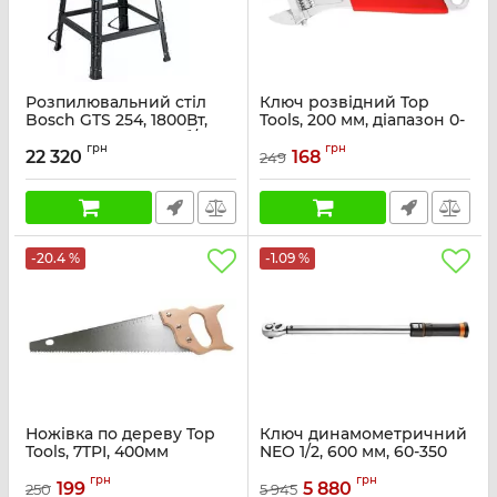
Розпилювальний стіл
Ключ розвідний Top
Bosch GTS 254, 1800Вт,
Tools, 200 мм, діапазон 0-
диск 254мм, 4300 об/хв,
22 мм, тримач
грн
грн
24 кг, пропил 0°/45° 80/55
пластмасовий
22 320
168
249
мм
Артикул:
35D118
Артикул:
0.601.B45.000
-20.4 %
-1.09 %
Ножівка по дереву Top
Ключ динамометричний
Tools, 7TPI, 400мм
NEO 1/2, 600 мм, 60-350
Нм
Артикул:
10A540
грн
грн
199
5 880
250
5 945
Артикул:
08-826