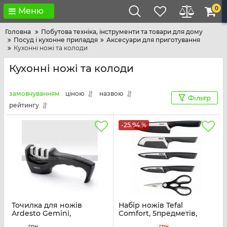
0
Меню
Головна
Побутова техніка, інструменти та товари для дому
Посуд і кухонне приладдя
Аксесуари для приготування
Кухонні ножі та колоди
Кухонні ножі та колоди
замовчуванням
ціною
назвою
Фільтр
рейтингу
-25.94 %
Точилка для ножів
Набір ножів Tefal
Ardesto Gemini,
Comfort, 5предметів,
20.5x5.5x7.5см,
нержавіюча сталь,
грн
грн