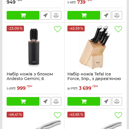
сталь, пластик, сірий
пдастик
949
739
1 189
Артикул:
AR2106GR
Артикул:
K2320324
-23.09 %
-45.59 %
Набір ножів з блоком
Набір ножів Tefal Ice
Ardesto Gemini, 6
Force, 5пр., з дерев'яною
предметів, нержавіюча
колодкою, нержавіюча
грн
грн
сталь, пластик, чорний
сталь, платик, чорний
999
3 699
1 299
6 799
Артикул:
AR2105BL
Артикул:
K232S574
-46.41 %
-45.65 %