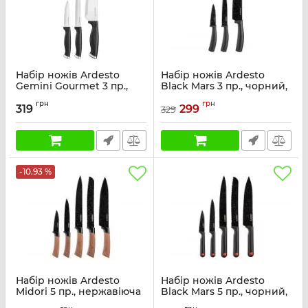
Набір ножів Ardesto
Набір ножів Ardesto
Gemini Gourmet 3 пр.,
Black Mars 3 пр., чорний,
чорний, нержавіюча
нержавіюча сталь,
грн
грн
сталь, пластик
пластик
319
299
329
Артикул:
AR2103BL
Артикул:
AR2103BB
-10.93 %
Набір ножів Ardesto
Набір ножів Ardesto
Midori 5 пр., нержавіюча
Black Mars 5 пр., чорний,
сталь, пластик
нержавіюча сталь,