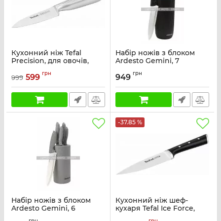
Кухонний ніж Tefal
Набір ножів з блоком
Precision, для овочів,
Ardesto Gemini, 7
9см, нержавіюча сталь
предметів, нержавіюча
грн
грн
сталь, пластик, чорний
599
949
999
Артикул:
K2890124
Артикул:
AR2107BL
-37.85 %
Набір ножів з блоком
Кухонний ніж шеф-
Ardesto Gemini, 6
кухаря Tefal Ice Force,
предметів, нержавіюча
15см, нержавіюча сталь,
грн
грн