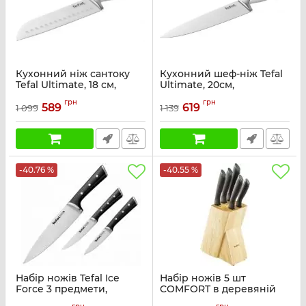
Кухонний ніж сантоку
Кухонний шеф-ніж Tefal
Tefal Ultimate, 18 см,
Ultimate, 20см,
нержавіюча сталь
нержавіюча сталь
грн
грн
589
619
1 099
1 139
Артикул:
K1700674
Артикул:
K1700274
-40.76 %
-40.55 %
Набір ножів Tefal Ice
Набір ножів 5 шт
Force 3 предмети,
COMFORT в деревяній
нержавіюча сталь,
колоді, нержавіюча