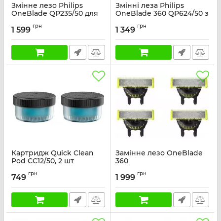
Змінне лезо Philips
Змінні леза Philips
OneBlade QP235/50 для
OneBlade 360 QP624/50 з
надчутливої шкіри 3 шт
насадками для тіла 2 шт
грн
грн
1 599
1 349
Артикул:
QP235/50
Артикул:
QP624/50
Картридж Quick Clean
Замінне лезо OneBlade
Pod CC12/50, 2 шт
360
Артикул:
CC12/50
Артикул:
QP440/50
грн
грн
749
1 999