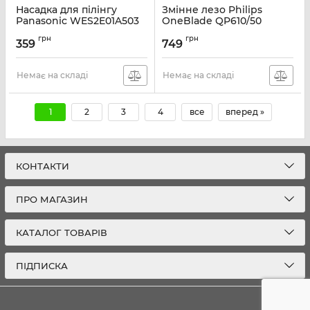
Насадка для пілінгу
Змінне лезо Philips
Panasonic WES2E01A503
OneBlade QP610/50
Артикул:
WES2E01A503
Артикул:
QP610/50
грн
грн
359
749
Немає на складі
Немає на складі
1
2
3
4
все
вперед »
КОНТАКТИ
ПРО МАГАЗИН
КАТАЛОГ ТОВАРІВ
ПІДПИСКА