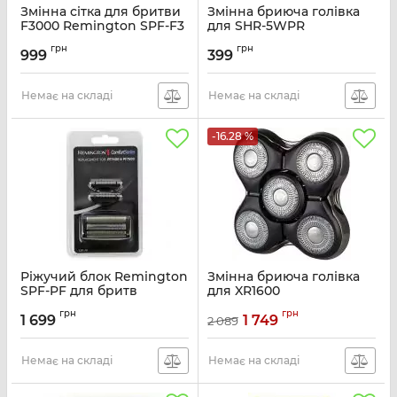
Змінна сітка для бритви
Змінна бриюча голівка
F3000 Remington SPF-F3
для SHR-5WPR
Артикул:
SPF-F3
Артикул:
SP-5WPR
грн
грн
999
399
Немає на складі
Немає на складі
-16.28 %
Ріжучий блок Remington
Змінна бриюча голівка
SPF-PF для бритв
для XR1600
PF7400, PF7500
Артикул:
SPR-RX7
грн
грн
1 699
1 749
2 089
Артикул:
SPF-PF
Немає на складі
Немає на складі