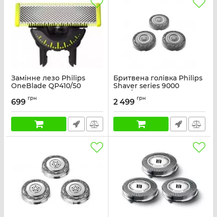
Замінне лезо Philips
Бритвена голівка Philips
OneBlade QP410/50
Shaver series 9000
SH91/50
Артикул:
QP410/50
грн
грн
699
2 499
Артикул:
SH91/50