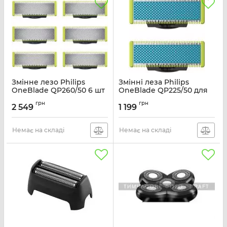
Змінне лезо Philips
Змінні леза Philips
OneBlade QP260/50 6 шт
OneBlade QP225/50 для
надчутливої шкіри 2 шт
Артикул:
QP260/50
грн
грн
2 549
1 199
Артикул:
QP225/50
Немає на складі
Немає на складі