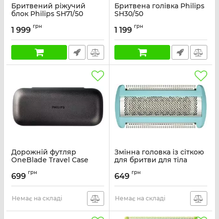
Бритвений ріжучий
Бритвена голівка Philips
блок Philips SH71/50
SH30/50
Артикул:
SH71/50
Артикул:
SH30/50
грн
грн
1 999
1 199
Дорожній футляр
Змінна головка із сіткою
OneBlade Travel Case
для бритви для тіла
Артикул:
QP401/30
Артикул:
BG2010/43
грн
грн
699
649
Немає на складі
Немає на складі