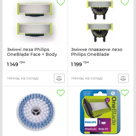
Змінні леза Philips
Змінне плаваюче лезо
OneBlade Face + Body
Philips OneBlade
QP620/50
QP420/50
грн
грн
1 149
1 199
Артикул:
QP620/50
Артикул:
QP420/50
Немає на складі
Немає на складі