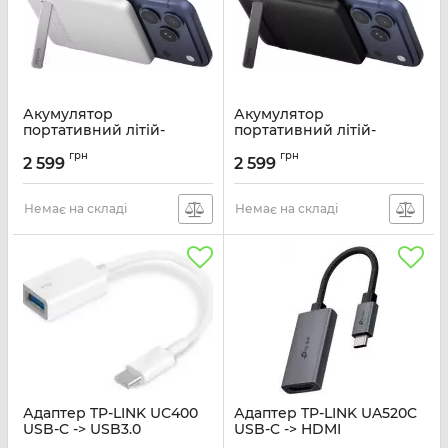
Акумулятор
Акумулятор
портативний літій-
портативний літій-
іонний Power Bank
іонний Power Bank
грн
грн
Belkin 5000мА·год, 20Вт
Belkin 5000мА·год, 20Вт
2 599
2 599
PD/Qi2 15Вт, Magnetic
PD/Qi2 15Вт, Magnetic
Kickstand, білий
Kickstand, чорний
Немає на складі
Немає на складі
Артикул:
BPD011HQWH
Артикул:
BPD011HQBK
Адаптер TP-LINK UС400
Адаптер TP-LINK UA520C
USB-C -> USB3.0
USB-C -> HDMI