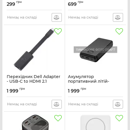
Артикул:
UC400
Артикул:
UA520C
грн
грн
299
699
Немає на складі
Немає на складі
Перехідник Dell Adapter
Акумулятор
- USB-C to HDMI 2.1
портативний літій-
іонний Power Bank 2E
Артикул:
470-BCFW
грн
грн
30000мА·год, 65Вт, PD,
1 999
1 999
QC, чорний
Артикул:
2E-PB3009-BLACK
Немає на складі
Немає на складі