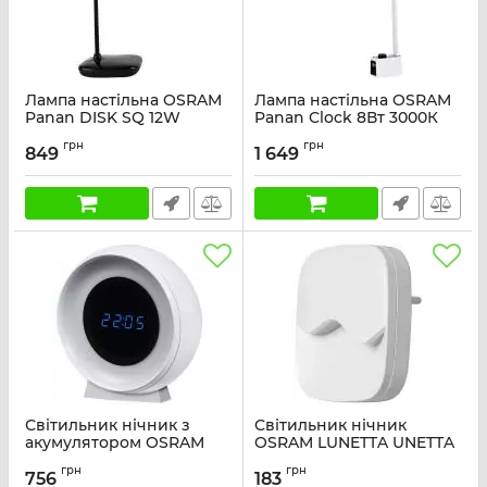
Лампа настільна OSRAM
Лампа настільна OSRAM
Panan DISK SQ 12W
Panan Clock 8Вт 3000К
3000К 4000К 6500К з
4000К 6500К 2USB з
грн
грн
димером, чорний
димером, білий
849
1 649
Артикул:
4099854475153
Артикул:
4099854363641
Світильник нічник з
Світильник нічник
акумулятором OSRAM
OSRAM LUNETTA UNETTA
NIGHTLUX CLOCK 0.3Вт
WAVE 0.5Вт 3000К 5Лм
грн
грн
3000/4000/6500К 5Лм
білий
756
183