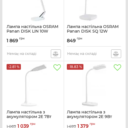
Лампа настільна OSRAM
Лампа настільна OSRAM
Panan DISK LIN 10W
Panan DISK SQ 12W
3000К 4000К 6500К з
3000К 4000К 6500К з
грн
грн
димером, білий
димером, білий
1 869
849
Артикул:
4099854363764
Артикул:
4099854363689
Немає на складі
Немає на складі
-2.81 %
-18.83 %
Лампа настільна з
Лампа настільна з
акумулятором 2E 7Вт
акумулятором 2E 9Вт
3000K 4000K 5700K
3000K 4000K 5700K
грн
грн
2200мАг USB-A без БЖ
2200мАг USB-С без БЖ
1 039
1 379
1 069
1 699