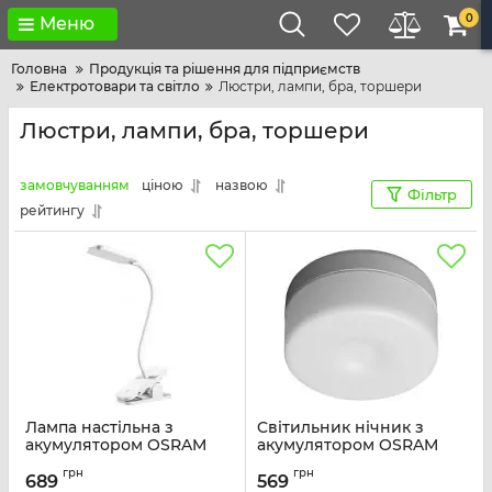
0
Меню
Головна
Продукція та рішення для підприємств
Електротовари та світло
Люстри, лампи, бра, торшери
Люстри, лампи, бра, торшери
замовчуванням
ціною
назвою
Фільтр
рейтингу
Лампа настільна з
Cвітильник нічник з
акумулятором OSRAM
акумулятором OSRAM
Panan Clip 5.2Вт 4000К
DOT-IT TOUCH SLIM
грн
грн
1000мАг USB-A білий
0.45Вт 4000К 30Лм
689
569