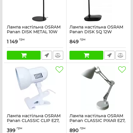
Лампа настільна OSRAM
Лампа настільна OSRAM
Panan DISK METAL 10W
Panan DISK SQ 12W
3000К 4000К 6500К з
3000К 4000К 6500К з
грн
грн
димером, чорний
димером, білий
1 149
849
Артикул:
4099854475337
Артикул:
4099854475177
Лампа настільна OSRAM
Лампа настільна OSRAM
Panan CLASSIC CLIP E27,
Panan CLASSIC PIXAR E27,
білий
білий
грн
грн
399
890
Артикул:
4099854475931
Артикул:
4099854475849