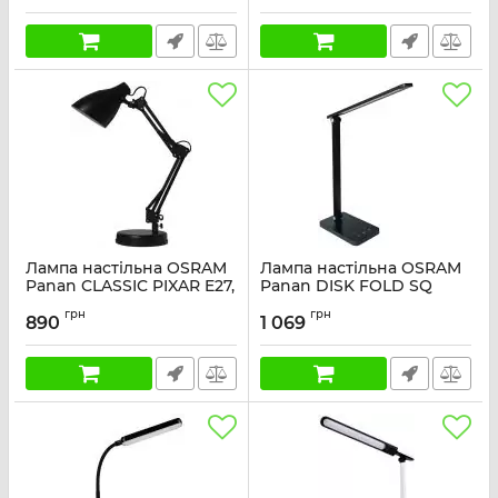
Лампа настільна OSRAM
Лампа настільна OSRAM
Panan CLASSIC PIXAR E27,
Panan DISK FOLD SQ
чорний
6.5W 3000К 4000К 6500К
грн
грн
з димером, чорний
890
1 069
Артикул:
4099854475788
Артикул:
4099854363887