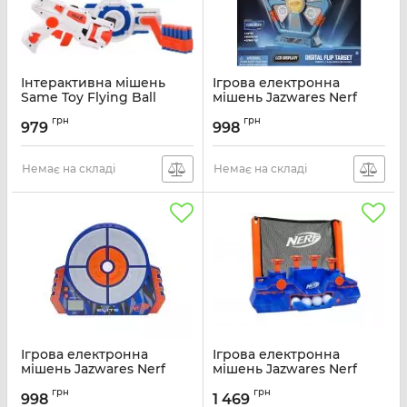
Інтерактивна мішень
Ігрова електронна
Same Toy Flying Ball
мішень Jazwares Nerf
Digital Flip Target
Артикул:
S3227
грн
грн
979
998
Артикул:
NER0288
Немає на складі
Немає на складі
Ігрова електронна
Ігрова електронна
мішень Jazwares Nerf
мішень Jazwares Nerf
Elite Strike and Score
Elite Hovering Target
грн
грн
Digital Target
998
1 469
Артикул:
11510N