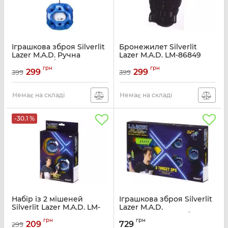
Іграшкова зброя Silverlit
Бронежилет Silverlit
Lazer M.A.D. Ручна
Lazer M.A.D. LM-86849
граната G-бластер LM-
Артикул:
LM-86849
грн
грн
86864
299
299
399
399
Артикул:
LM-86864
Немає на складі
Немає на складі
-30.1 %
Набір із 2 мішеней
Іграшкова зброя Silverlit
Silverlit Lazer M.A.D. LM-
Lazer M.A.D.
86851
Тренувальний набір (1
грн
грн
бластер, 3 мішені) LM-
209
729
299
Артикул:
LM-86851