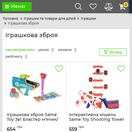
0
Меню
Головна
Іграшки та товари для дітей
Іграшки
Іграшкова зброя
Іграшкова зброя
замовчуванням
ціною
назвою
Фільтр
рейтингу
Іграшкова зброя Same
Інтерактивна мішень
Toy 3в1 Бластер м'ячик/
Same Toy Shooting Tower
сніг/вода, 33см,
Артикул:
S3240
грн
грн
бірюзовий
654
559