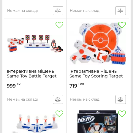
Артикул:
398Ut
Немає на складі
Немає на складі
Інтерактивна мішень
Інтерактивна мішень
Same Toy Battle Target
Same Toy Scoring Target
Артикул:
S3235
Артикул:
S3233
грн
грн
999
719
Немає на складі
Немає на складі