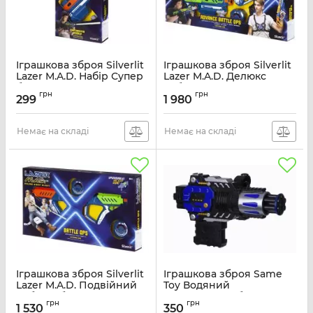
Іграшкова зброя Silverlit
Іграшкова зброя Silverlit
Lazer M.A.D. Набір Супер
Lazer M.A.D. Делюкс
бластер (модуль,
набір LM-86848
грн
грн
рукоятка) LM-86850
299
1 980
Артикул:
LM-86848
Артикул:
LM-86850
Немає на складі
Немає на складі
Іграшкова зброя Silverlit
Іграшкова зброя Same
Lazer M.A.D. Подвійний
Toy Водяний
набір (2 бластера, 2
електричний бластер
грн
грн
мішені) LM-86845
777-C1Ut
1 530
350