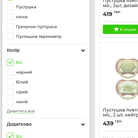
Пустушка Avent 
міс., 2шт, дизай
Пустушка
Артикул:
SCF080/24
грн
419
соска
Гризунок-пустушка
В кошик
Пустышка-термометр
Колір
Всі
чорний
білий
сірий
синій
Пустушка Avent 
Дивитись все
міс., 2 шт, ней
дизайн.
грн
439
Додатково
Артикул:
SCF087/18
Всі