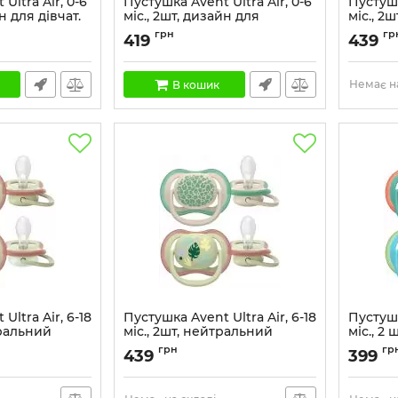
Ultra Air, 0-6
Пустушка Avent Ultra Air, 0-6
Пустушк
н для дівчат.
міс., 2шт, дизайн для
міс., 2
хлопчиків.
Артикул:
грн
гр
419
439
Артикул:
SCF080/23
Немає на
В кошик
Ultra Air, 6-18
Пустушка Avent Ultra Air, 6-18
Пустушк
тральний
міс., 2шт, нейтральний
міс., 2
дизайн.
хлопчик
грн
гр
439
399
Артикул:
SCF087/17
Артикул: