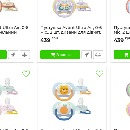
Ultra Air, 0-6
Пустушка Avent Ultra Air, 0-6
Пустушк
тральний
міс., 2 шт, дизайн для дівчат.
міс. 2 
хлопчик
Артикул:
SCF087/04
грн
гр
439
439
9
Артикул:
В кошик