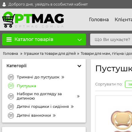
Доброго дня,
увійдіть в особистий кабінет
Головна
Клієнт
Каталог товарів
Головна
Іграшки та товари для дітей
Товари для мам, гігієна і д
Категорії
Пустуш
Тримачі до пустушок
Сортувати по:
з
Пустушка
Набори по догляду за
дитиною
Дитячі горщики і сидіння
Дитячі ванночки