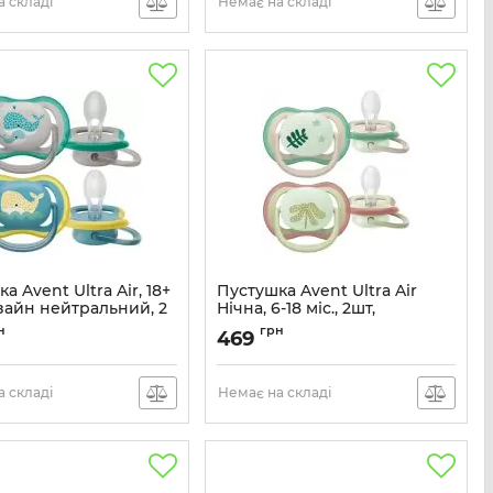
 складі
Немає на складі
а Avent Ultra Air, 18+
Пустушка Avent Ultra Air
изайн нейтральний, 2
Нічна, 6-18 міс., 2шт,
нейтральний дизайн.
н
грн
469
SCF349/24
Артикул:
SCF376/31
 складі
Немає на складі