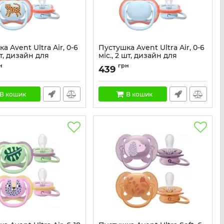
а Avent Ultra Air, 0-6
Пустушка Avent Ultra Air, 0-6
шт, дизайн для
міс., 2 шт, дизайн для
ів.
хлопчиків.
н
грн
439
SCF087/02
Артикул:
SCF087/01
В кошик
В кошик