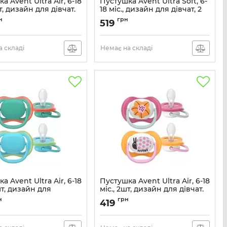
а Avent Ultra Air, 6-18
Пустушка Avent Ultra Soft, 6-
шт, дизайн для дівчат.
18 міс., дизайн для дівчат, 2
шт.
SCF087/13
н
грн
519
Артикул:
SCF091/18
 складі
Немає на складі
а Avent Ultra Air, 6-18
Пустушка Avent Ultra Air, 6-18
 шт, дизайн для
міс., 2шт, дизайн для дівчат.
ів.
Артикул:
SCF080/27
н
грн
419
SCF087/10