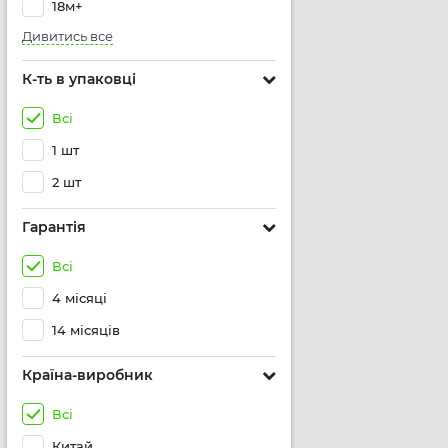
18м+
Дивитись все
К-ть в упаковці
Всі
1 шт
2 шт
Гарантія
Всі
4 місяці
14 місяців
Країна-виробник
Всі
Китай