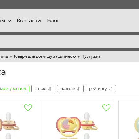
ам
Контакти
Блог
огляд
Товари для догляду за дитиною
Пустушка
ка
амовчуванням
ціною
назвою
рейтингу