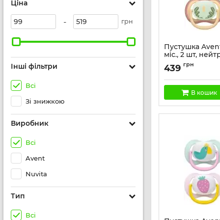
Ціна
-
грн
Пустушка Avent 
міс., 2 шт, ней
дизайн.
грн
Інші фільтри
439
Артикул:
SCF087/0
Всі
В кошик
Зі знижкою
Виробник
Всі
Avent
Nuvita
Тип
Всі