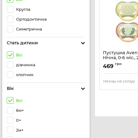
Кругла
Ортодонтична
Симетрична
Стать дитини
Пустушка Avent 
Всі
Нічна, 0-6 міс., 
нейтральний д
грн
дівчинка
469
Артикул:
SCF376/27
хлопчик
Немає на складі
Вік
Всі
6м+
0+
2м+