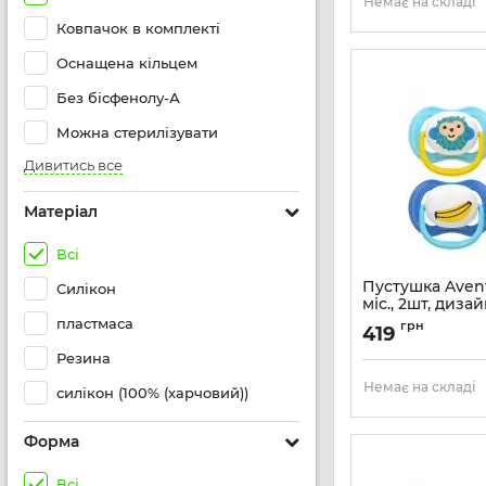
Немає на складі
Ковпачок в комплекті
Оснащена кільцем
Без бісфенолу-А
Можна стерилізувати
Дивитись все
Матеріал
Всі
Пустушка Avent 
Силікон
міс., 2шт, диза
хлопчиків.
пластмаса
грн
419
Артикул:
SCF080/26
Резина
Немає на складі
силікон (100% (харчовий))
Форма
Всі