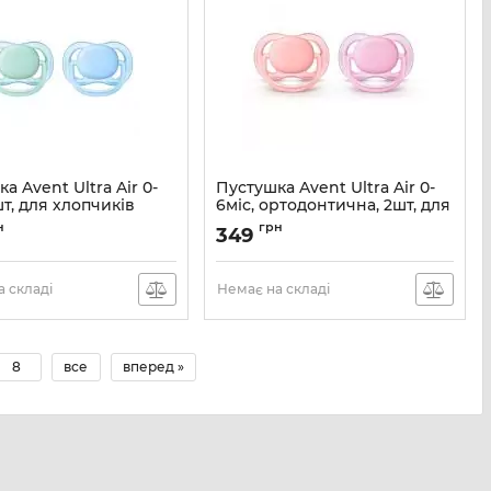
а Avent Ultra Air 0-
Пустушка Avent Ultra Air 0-
шт, для хлопчиків
6міс, ортодонтична, 2шт, для
дівчат
SCF244/20
н
грн
349
Артикул:
SCF245/20
 складі
Немає на складі
8
все
вперед »