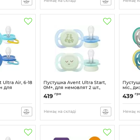
Немає на складі
Немає на
Ultra Air, 6-18
Пустушка Avent Ultra Start,
Пустушк
йн для
0М+, для немовлят 2 шт.,
міс., д
нейтральний дизайн .
шт.
грн
гр
419
439
Артикул:
SCF075/18
Артикул:
Немає на складі
Немає на