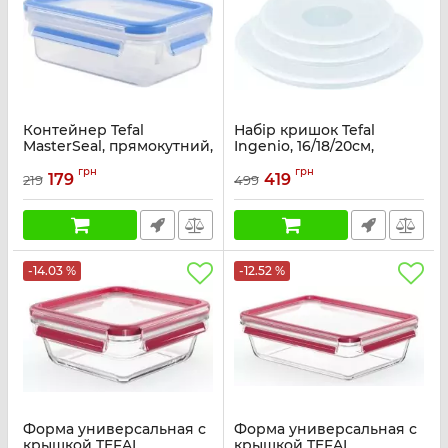
Контейнер Tefal
Набір кришок Tefal
MasterSeal, прямокутний,
Ingenio, 16/18/20см,
550мл, пластик
пластик
грн
грн
179
419
219
499
Артикул:
K3021112
Артикул:
L9849253
-14.03 %
-12.52 %
Форма универсальная с
Форма универсальная с
крышкой TEFAL
крышкой TEFAL