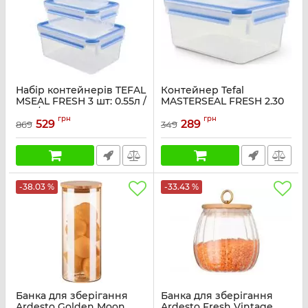
Набір контейнерів TEFAL
Контейнер Tefal
MSEAL FRESH 3 шт: 0.55л /
MASTERSEAL FRESH 2.30
1.0л / 2.3л, пластик
л, пластик
грн
грн
529
289
869
349
Артикул:
K3028912
Артикул:
K3021512
-38.03 %
-33.43 %
Банка для зберігання
Банка для зберігання
Ardesto Golden Moon,
Ardesto Fresh Vintage