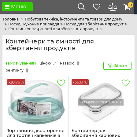
0
Меню
Головна
Побутова техніка, інструменти та товари для дому
Посуд і кухонне приладдя
Посуд для зберігання продуктів
Контейнери та ємності для зберігання продуктів
Контейнери та ємності для
зберігання продуктів
замовчуванням
ціною
назвою
Фільтр
рейтингу
-20.76 %
-36.61 %
Тортівниця двостороння
Контейнер для
для тортів і капкейків з
зберігання харчових