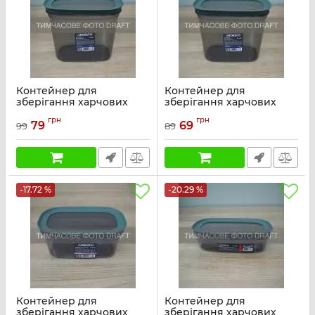
Контейнер для
Контейнер для
зберігання харчових
зберігання харчових
продуктів ARDESTO
продуктів ARDESTO
грн
грн
Fresh 2.1л, пластик,
Fresh 1.55л, пластик,
79
69
99
89
прямокутна, сірий
прямокутна, сірий
Артикул:
AR1310GG
Артикул:
AR1309GG
-17.72 %
-20.29 %
Контейнер для
Контейнер для
зберігання харчових
зберігання харчових