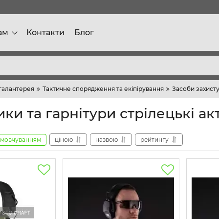
ам
Контакти
Блог
галантерея
Тактичне спорядження та екіпірування
Засоби захисту
ки та гарнітури стрілецькі ак
амовчуванням
ціною
назвою
рейтингу