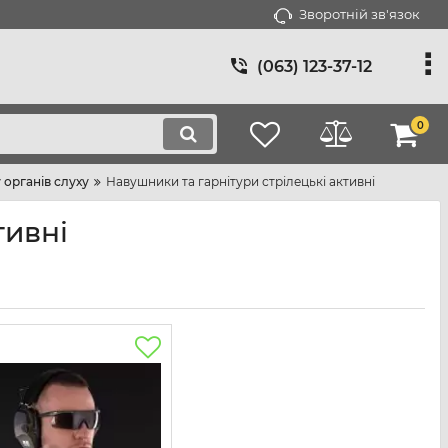
Зворотній зв'язок
(063) 123-37-12
0
 органів слуху
Навушники та гарнітури стрілецькі активні
тивні