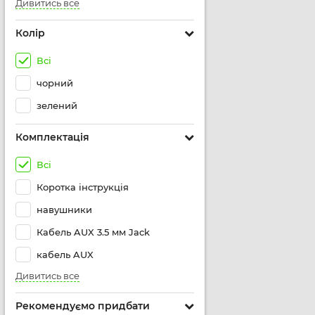
Дивитись все
Колір
Всі
чорний
зелений
Комплектація
Всі
Коротка інструкція
навушники
Кабель AUX 3.5 мм Jack
кабель AUX
Дивитись все
Рекомендуємо придбати