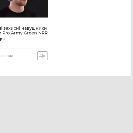
ні захисні навушники
e Pro Army Green NRR
активні
грн
2E-TPE026ARGN
 складі