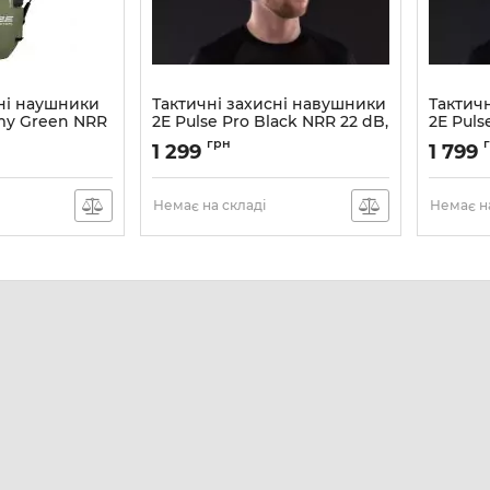
сні наушники
Тактичні захисні навушники
Тактич
rmy Green NRR
2E Pulse Pro Black NRR 22 dB,
2E Puls
активні
22 dB, 
грн
1 299
1 799
7ARGN
Артикул:
2E-TPE026BK
Артикул:
Немає на складі
Немає на