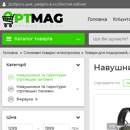
Доброго дня,
увійдіть в особистий кабінет
Головна
Клієнт
Каталог товарів
Головна
Споживчі товари і електроніка
Товари для подорожей, 
Категорії
Навушни
Навушники та гарнітури
стрілецькі активні
Сортувати по:
з
Навушники та гарнітури
стрілецькі пасивні
Бервуха
Ціна
-
грн