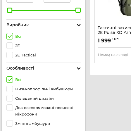
Виробник
Тактичні захи
2E Pulse XD A
Всі
23 dB, активні
грн
1 999
Артикул:
2E-TPE02
2E
2E Tactical
Немає на складі
Особливості
Всі
Низькопрофільні амбушюри
Складаний дизайн
Два всеспрямовані посилені
мікрофони
Змінні амбушури