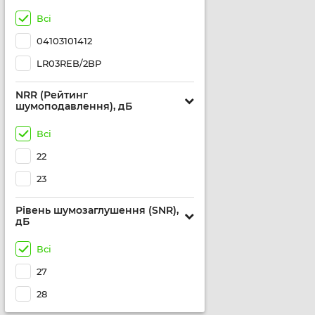
Всі
04103101412
LR03REB/2BP
NRR (Рейтинг
шумоподавлення), дБ
Всі
22
23
Рівень шумозаглушення (SNR),
дБ
Всі
27
28