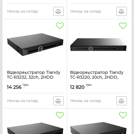
Артикул:
QRN-1630S
Немає на складі
Немає на складі
Відеореєстратор Tiandy
Відеореєстратор Tiandy
TC-R3232, 32ch, 2HDD
TC-R3220, 20ch, 2HDD,
16PoE, 4K
Артикул:
TC-R3232
грн
грн
14 256
12 820
Артикул:
TC-R3220
Немає на складі
Немає на складі