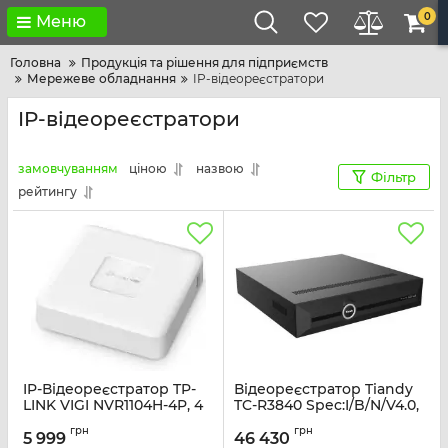
0
Меню
Головна
Продукція та рішення для підприємств
Мережеве обладнання
IP-відеореєстратори
IP-відеореєстратори
замовчуванням
ціною
назвою
Фільтр
рейтингу
IP-Відеореєстратор TP-
Відеореєстратор Tiandy
LINK VIGI NVR1104H-4P, 4
TC-R3840 Spec:I/B/N/V4.0,
канали Poe, 2xUSB,
40ch, 8HDD, 4K, 2RJ45
грн
грн
H265+, 1xHDD, до 16 ТБ,
5 999
46 430
Артикул:
TC-R3840