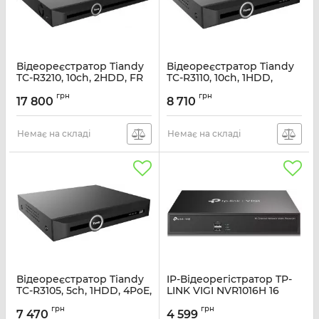
Відеореєстратор Tiandy
Відеореєстратор Tiandy
TC-R3210, 10ch, 2HDD, FR
TC-R3110, 10ch, 1HDD,
8PoE, 4K
Артикул:
TC-R3210
грн
грн
17 800
8 710
Артикул:
TC-R3110
Немає на складі
Немає на складі
Відеореєстратор Tiandy
IP-Відеорегістратор TP-
TC-R3105, 5ch, 1HDD, 4PoE,
LINK VIGI NVR1016H 16
4K
каналів, 2xUSB, H265+,
грн
грн
1xHDD, до 10 ТБ
7 470
4 599
Артикул:
TC-R3105