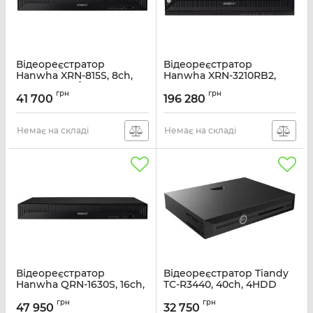
Відеореєстратор
Відеореєстратор
Hanwha XRN-815S, 8ch,
Hanwha XRN-3210RB2,
2HDD, 8PoE/PoE+,
32ch, 8HDD, 32MP~CIF,
грн
грн
12MP~CIF, P2P
RAID 5/6
41 700
196 280
Артикул:
XRN-815S
Артикул:
XRN-3210RB2
Немає на складі
Немає на складі
Відеореєстратор
Відеореєстратор Tiandy
Hanwha QRN-1630S, 16ch,
TC-R3440, 40ch, 4HDD
2HDD, 16PoE, 8MP~CIF,
Артикул:
TC-R3440
грн
грн
P2P
47 950
32 750