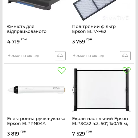
Ємність для
Повітряний фільтр
відпрацьованого
Epson ELPAF62
чорнила Epson SC-
Артикул:
V13H134AB0
грн
грн
T3700/T5700/T7700
4 719
3 759
Borderless Maintenance
Box
Немає на складі
Немає на складі
Артикул:
C13S210116
Електронна ручка-указка
Екран настільний Epson
Epson ELPPN04A
ELPSC32 4:3, 50", 1x0.76 м,
MW
Артикул:
V12H666010
грн
грн
3 819
7 529
Артикул:
V12H002S32