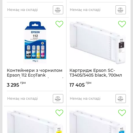
Black Pigment
Артикул:
C11CL43405
Немає на складі
Немає на складі
Контейнери з чорнилом
Картридж Epson SC-
Epson 112 EcoTank
Т3405/5405 black, 700мл
L11160/L15150/L15160/L6490/L6550/L6570/L15180/L6580
Артикул:
C13T41E540
грн
грн
Multipack (C,M,Y,Bk) pigm
3 295
17 405
Артикул:
C13T06C64A
Немає на складі
Немає на складі