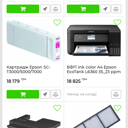
12mm/9m
Артикул:
C53S654008
Картридж Epson SC-
БФП ink color A4 Epson
T3000/5000/7000
EcoTank L6360 35_23 ppm
Magenta, 700мл
Duplex USB Ethernet Wi-
грн
грн
Fi 4 inks Black Pigment
18 179
18 825
Артикул:
C13T69430N
Артикул:
C11CL42402
Немає на складі