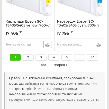
Картридж Epson SC-
Картридж Epson SC-
Т3405/5405 yellow, 700мл
Т3405/5405 cyan, 700мл
Артикул:
C13T41E440
Артикул:
C13T41E240
грн
грн
17 405
17 795
Немає на складі
Немає на складі
1
2
3
4
5
...
34
все
вперед »
Epson
- це японська компанія, заснована в 1942
році, що займається виробництвом електроніки
та принтерів. Компанія відома своїми
інноваційними технологіями та якісними
продуктами, що використовуються у всьому світі.