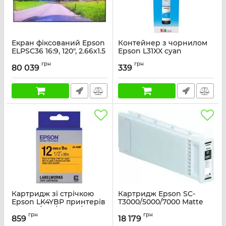
Екран фіксований Epson
Контейнер з чорнилом
ELPSC36 16:9, 120", 2.66x1.5
Epson L31XX cyan
м, ALR
Артикул:
C13T00S24A
грн
грн
80 039
339
Артикул:
V12H002AG0
Картридж зі стрічкою
Картридж Epson SC-
Epson LK4YBP принтерів
T3000/5000/7000 Matte
LW-300/400/400VP/700
Black, 700мл
грн
грн
Pastel Black/Yellow
859
18 179
Артикул:
C13T694500