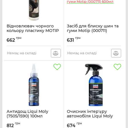
Відновлювач чорного
Засіб для блиску шин та
кольору пластику MOTIP
гуми Motip (000711)
Black Line (000753) 500мл
600мл
грн
грн
662
631
Артикул:
MOT000753
Артикул:
MOT000711
Немає на складі
Немає на складі
Антидощ Liqui Moly
Очисник інтер'єру
(7505/1590) 100мл
автомобіля Liqui Moly
(1547) 500мл
Артикул:
LQ1590
грн
грн
812
674
Артикул:
LQ1547