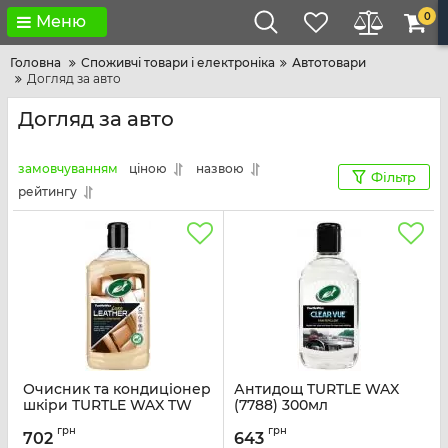
0
Меню
Головна
Споживчі товари і електроніка
Автотовари
Догляд за авто
Догляд за авто
замовчуванням
ціною
назвою
Фільтр
рейтингу
Очисник та кондиціонер
Антидощ TURTLE WAX
шкіри TURTLE WAX TW
(7788) 300мл
(7799) 500мл
Артикул:
TW7788
грн
грн
702
643
Артикул:
TW7799