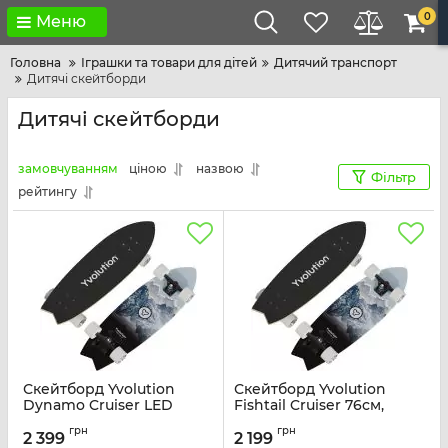
0
Меню
Головна
Іграшки та товари для дітей
Дитячий транспорт
Дитячі скейтборди
Дитячі скейтборди
замовчуванням
ціною
назвою
Фільтр
рейтингу
Скейтборд Yvolution
Скейтборд Yvolution
Dynamo Cruiser LED
Fishtail Cruiser 76см,
76см, синій
синій
грн
грн
2 399
2 199
Артикул:
YS52B2
Артикул:
YS48B2