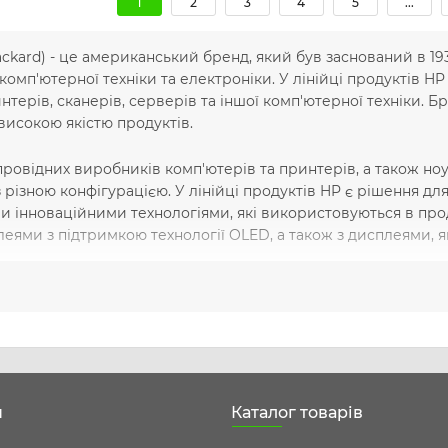
1
2
3
4
5
...
ckard) - це американський бренд, який був заснований в 193
омп'ютерної техніки та електроніки. У лінійці продуктів HP
интерів, сканерів, серверів та іншої комп'ютерної техніки.
 високою якістю продуктів.
провідних виробників комп'ютерів та принтерів, а також ноу
з різною конфігурацією. У лінійці продуктів HP є рішення дл
и інноваційними технологіями, які використовуються в проду
леями з підтримкою технології OLED, а також з дисплеями, я
HP проходять випробування на відповідність найвищим станд
. Якщо вам потрібна сучасна й надійна техніка для роботи аб
сті та надійності продуктів цього бренду.
н
Каталог товарів