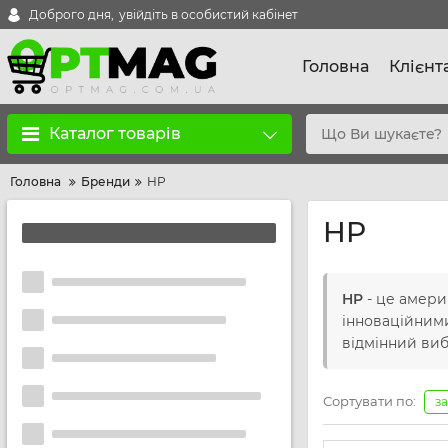
Доброго дня,
увійдіть в особистий кабінет
Головна
Клієнт
Каталог товарів
Головна
Бренди
HP
HP
HP
- це амери
інноваційними
відмінний виб
Сортувати по:
з