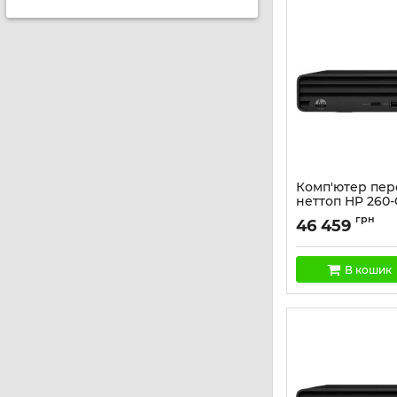
Комп'ютер пе
неттоп HP 260-
i3-1315U, 8GB, 
грн
46 459
WiFi, кл+м, 3р,
Артикул:
936J2EA
В кошик