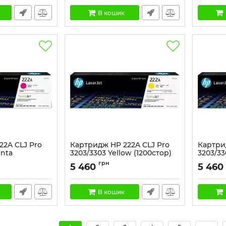
В кошик
22A CLJ Pro
Картридж HP 222A CLJ Pro
Картри
enta
3203/3303 Yellow (1200стор)
3203/33
Артикул:
W2222A
Артикул:
грн
5 460
5 460
В кошик