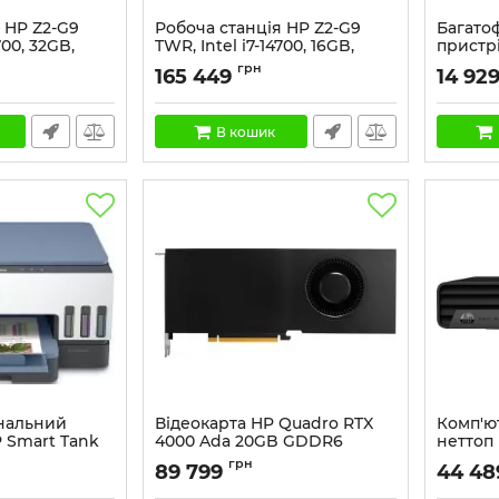
 HP Z2-G9
Робоча станція HP Z2-G9
Багато
700, 32GB,
TWR, Intel i7-14700, 16GB,
пристрі
16 Ada, WiFi,
F512GB, NVD 5070-12, кл+м,
M236sd
грн
165 449
14 92
Win11P
Артикул:
Артикул:
A2KK1ES
В кошик
нальний
Відеокарта HP Quadro RTX
Комп'ю
 Smart Tank
4000 Ada 20GB GDDR6
неттоп 
Intel i3
Артикул:
8D6B7AA
грн
89 799
44 48
UMA, Wi
Артикул: