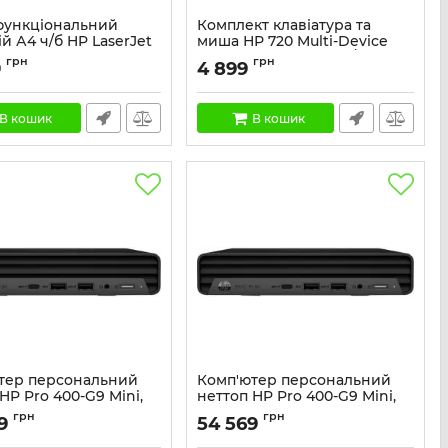
функціональний
Комплект клавіатура та
й А4 ч/б HP LaserJet
миша НР 720 Multi-Device
w з Wi-Fi
Rechargeable, BT, EN/UK,
грн
грн
9
4 899
чорний
9YG09A
Артикул:
9T5A9AA
В кошик
В кошик
тер персональний
Комп'ютер персональний
HP Pro 400-G9 Mini,
неттоп HP Pro 400-G9 Mini,
-13100T, 8GB, F512GB,
Intel i3-13100T, 8GB, F512GB,
грн
грн
9
54 569
Fi, кл+м, 3р, DOS
UMA, WiFi, кл+м, 3р, Win11P
885G3EA
Артикул:
884V0EA