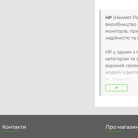
HP
(Hewlett-Pa
виробництво к
моніторів, пр
надійністю та
HP є одним з 
категоріях та 
відомий своїм
моделі з дисп
як планшет.
+
Усі продукти 
довговічністю
впевнені в яко
Контакти
Про магази