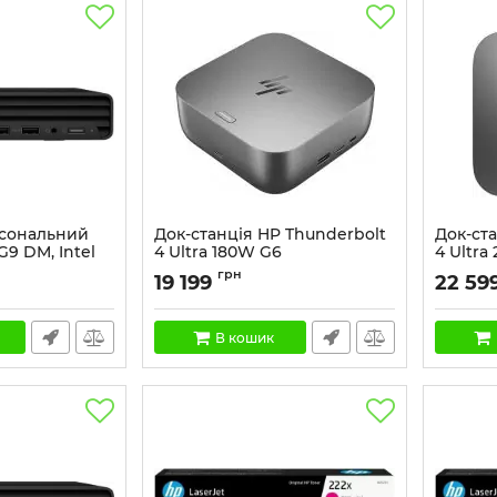
рсональний
Док-станція HP Thunderbolt
Док-ст
G9 DM, Intel
4 Ultra 180W G6
4 Ultra
F512GB, UMA,
Артикул:
9X481UT
Артикул:
грн
19 199
22 59
 Win11P
В кошик