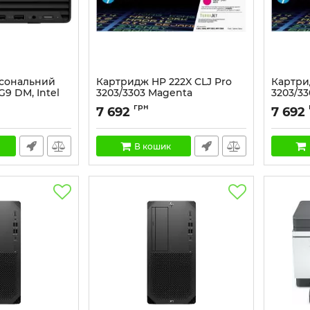
рсональний
Картридж HP 222X CLJ Pro
Картри
G9 DM, Intel
3203/3303 Magenta
3203/33
 F512GB, UMA,
(2500стор)
Артикул:
грн
7 692
7 692
 DOS
Артикул:
W2223X
В кошик