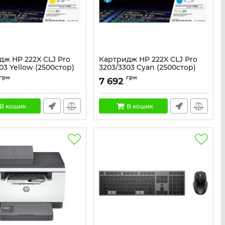
дж HP 222X CLJ Pro
Картридж HP 222X CLJ Pro
03 Yellow (2500стор)
3203/3303 Cyan (2500стор)
W2222X
Артикул:
W2221X
грн
грн
7 692
В кошик
В кошик