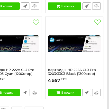
В кошик
В кошик
дж HP 222A CLJ Pro
Картридж HP 222A CLJ Pro
03 Cyan (1200стор)
3203/3303 Black (1300стор)
W2221A
Артикул:
W2220A
грн
грн
4 557
В кошик
В кошик