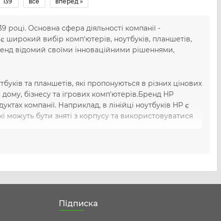
139
все
вперед »
9 році. Основна сфера діяльності компанії -
 є широкий вибір комп'ютерів, ноутбуків, планшетів,
 Бренд відомий своїми інноваційними рішеннями,
тбуків та планшетів, які пропонуються в різних цінових
я дому, бізнесу та ігрових комп'ютерів.Бренд HP
ктах компанії. Наприклад, в лінійці ноутбуків HP є
кі можуть бути зняті з корпусу та використовуватися
артам якості, тому вони відомі своєю надійністю та
о розваг, то HP - це відмінний вибір. Ви можете бути
Підписка