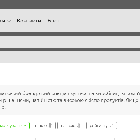
ам
Контакти
Блог
канський бренд, який спеціалізується на виробництві комп'
 рішеннями, надійністю та високою якістю продуктів. Якщо ва
ір.
амовчуванням
ціною
назвою
рейтингу