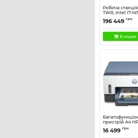
Робоча станція
TWR, Intel i7-14
F1TB, NVD 2000-
грн
196 449
кл+м, Win11P
Артикул:
A40K7ET
В кошик
Багатофункціо
пристрій A4 HP
725 з Wi-Fi
грн
16 499
Артикул:
28B51A